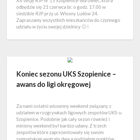
XX sesję RJP nr 15 Szopienice-Burowiec, która
odbędzie się 21 czerwca br. o godz. 17.00 w
siedzibie RJP przy ul. Wiosny Ludów 24.
Zapraszamy wszystkich mieszkańców do czynnego
udziału w życiu swojej dzielnicy 🙂 !
Koniec sezonu UKS Szopienice –
awans do ligi okręgowej
Za nami ostatni wiosenny weekend związany z
udziałem w rozgrywkach ligowych zespołów UKS-u
Szopienice. Podobnie jak cały sezon również i
miniony weekend był bardzo udany. Z trzech
zespołów które zaprezentowały się swoim
sympatykom wygrały dwa a podziałem punktów