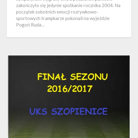
zakończyło się jedynie spotkanie rocznika 2004. Na
początek sobotnich emocji rozrywkowo-
sportowych trampkarze pokonali na wyjeździe
Pogoń Ruda…