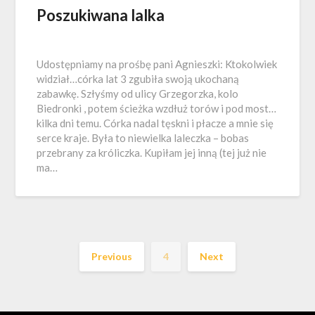
Poszukiwana lalka
Udostępniamy na prośbę pani Agnieszki: Ktokolwiek
widział…córka lat 3 zgubiła swoją ukochaną
zabawkę. Szłyśmy od ulicy Grzegorzka, kolo
Biedronki , potem ścieżka wzdłuż torów i pod most…
kilka dni temu. Córka nadal tęskni i płacze a mnie się
serce kraje. Była to niewielka laleczka – bobas
przebrany za króliczka. Kupiłam jej inną (tej już nie
ma…
Previous
4
Next