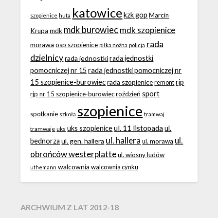
katowice
kzk gop
Marcin
huta
szopienice
mdk burowiec
mdk szopienice
Krupa
mdk
rada
morawa
osp szopienice
piłka nożna
policja
dzielnicy
rada jednostki
rada jednostki
rada jednostki pomocniczej nr
pomocniczej nr 15
15 szopienice-burowiec
rjp
rada szopienice
remont
sport
roździeń
rjp nr 15 szopienice-burowiec
szopienice
spotkanie
szkoła
tramwaj
ul. 11 listopada
uks szopienice
ul.
tramwaje
uks
ul. hallera
ul.
bednorza
ul. gen. hallera
ul. morawa
obrońców westerplatte
ul. wiosny ludów
walcownia
walcownia cynku
uthemann
ARCHWIUM Z LAT 2012-18