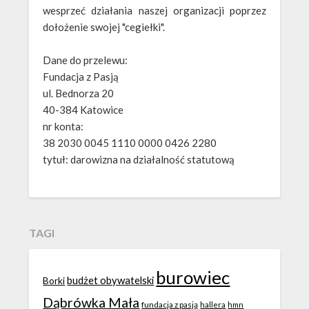
wesprzeć działania naszej organizacji poprzez
dołożenie swojej "cegiełki".
Dane do przelewu:
Fundacja z Pasją
ul. Bednorza 20
40-384 Katowice
nr konta:
38 2030 0045 1110 0000 0426 2280
tytuł: darowizna na działalność statutową
TAGI
burowiec
budżet obywatelski
Borki
Dąbrówka Mała
fundacja z pasją
hallera
hmn