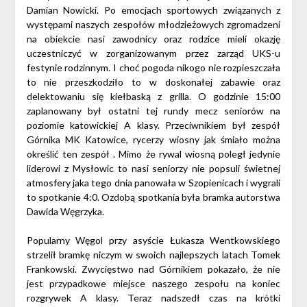
Damian Nowicki. Po emocjach sportowych związanych z
występami naszych zespołów młodzieżowych zgromadzeni
na obiekcie nasi zawodnicy oraz rodzice mieli okazję
uczestniczyć w zorganizowanym przez zarząd UKS-u
festynie rodzinnym. I choć pogoda nikogo nie rozpieszczała
to nie przeszkodziło to w doskonałej zabawie oraz
delektowaniu się kiełbaską z grilla. O godzinie 15:00
zaplanowany był ostatni tej rundy mecz seniorów na
poziomie katowickiej A klasy. Przeciwnikiem był zespół
Górnika MK Katowice, rycerzy wiosny jak śmiało można
określić ten zespół . Mimo że rywal wiosną poległ jedynie
liderowi z Mysłowic to nasi seniorzy nie popsuli świetnej
atmosfery jaka tego dnia panowała w Szopienicach i wygrali
to spotkanie 4:0. Ozdobą spotkania była bramka autorstwa
Dawida Węgrzyka.
Popularny Węgol przy asyście Łukasza Wentkowskiego
strzelił bramkę niczym w swoich najlepszych latach Tomek
Frankowski. Zwycięstwo nad Górnikiem pokazało, że nie
jest przypadkowe miejsce naszego zespołu na koniec
rozgrywek A klasy. Teraz nadszedł czas na krótki