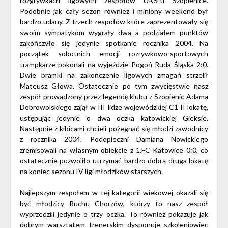
rozgrywkach ligowych zespołów UKS-u Szopienice.
Podobnie jak cały sezon również i miniony weekend był
bardzo udany. Z trzech zespołów które zaprezentowały się
swoim sympatykom wygrały dwa a podziałem punktów
zakończyło się jedynie spotkanie rocznika 2004. Na
początek sobotnich emocji rozrywkowo-sportowych
trampkarze pokonali na wyjeździe Pogoń Ruda Śląska 2:0.
Dwie bramki na zakończenie ligowych zmagań strzelił
Mateusz Głowa. Ostatecznie po tym zwycięstwie nasz
zespół prowadzony przez legendę klubu z Szopienic Adama
Dobrowolskiego zajął w III lidze wojewódzkiej C1 II lokatę,
ustępując jedynie o dwa oczka katowickiej Gieksie.
Następnie z kibicami chcieli pożegnać się młodzi zawodnicy
z rocznika 2004. Podopieczni Damiana Nowickiego
zremisowali na własnym obiekcie z 1.FC Katowice 0:0, co
ostatecznie pozwoliło utrzymać bardzo dobrą druga lokatę
na koniec sezonu IV ligi młodzików starszych.
Najlepszym zespołem w tej kategorii wiekowej okazali się
być młodzicy Ruchu Chorzów, którzy to nasz zespół
wyprzedzili jedynie o trzy oczka. To również pokazuje jak
dobrym warsztatem trenerskim dysponuje szkoleniowiec