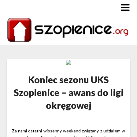
Koniec sezonu UKS
Szopienice – awans do ligi
okręgowej
Za nami ostatni wiosenny weekend związany z udziałem w