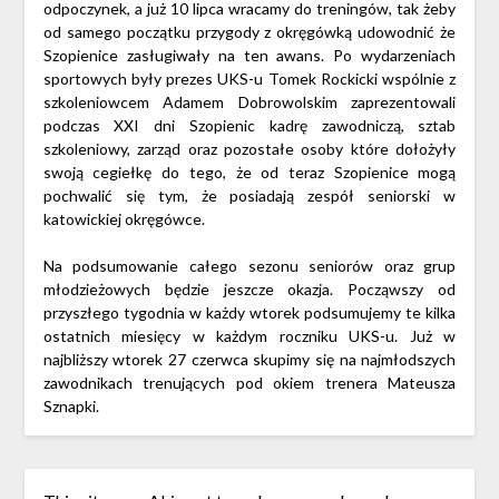
odpoczynek, a już 10 lipca wracamy do treningów, tak żeby
od samego początku przygody z okręgówką udowodnić że
Szopienice zasługiwały na ten awans. Po wydarzeniach
sportowych były prezes UKS-u Tomek Rockicki wspólnie z
szkoleniowcem Adamem Dobrowolskim zaprezentowali
podczas XXI dni Szopienic kadrę zawodniczą, sztab
szkoleniowy, zarząd oraz pozostałe osoby które dołożyły
swoją cegiełkę do tego, że od teraz Szopienice mogą
pochwalić się tym, że posiadają zespół seniorski w
katowickiej okręgówce.
Na podsumowanie całego sezonu seniorów oraz grup
młodzieżowych będzie jeszcze okazja. Począwszy od
przyszłego tygodnia w każdy wtorek podsumujemy te kilka
ostatnich miesięcy w każdym roczniku UKS-u. Już w
najbliższy wtorek 27 czerwca skupimy się na najmłodszych
zawodnikach trenujących pod okiem trenera Mateusza
Sznapki.