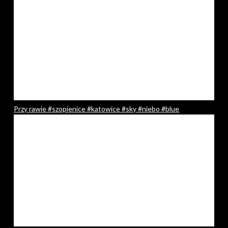
Przy rawie #szopienice #katowice #sky #niebo #blue