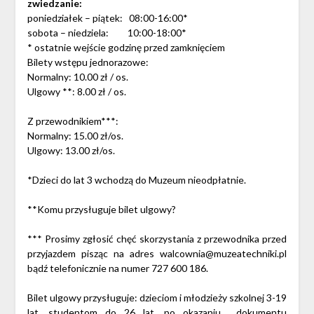
zwiedzanie:
poniedziałek – piątek: 08:00-16:00*
sobota – niedziela: 10:00-18:00*
* ostatnie wejście godzinę przed zamknięciem
Bilety wstępu jednorazowe:
Normalny: 10.00 zł / os.
Ulgowy **: 8.00 zł / os.
Z przewodnikiem***:
Normalny: 15.00 zł/os.
Ulgowy: 13.00 zł/os.
*Dzieci do lat 3 wchodzą do Muzeum nieodpłatnie.
**Komu przysługuje bilet ulgowy?
*** Prosimy zgłosić chęć skorzystania z przewodnika przed
przyjazdem pisząc na adres
walcownia@muzeatechniki.pl
bądź telefonicznie na numer 727 600 186.
Bilet ulgowy przysługuje: dzieciom i młodzieży szkolnej 3-19
lat, studentom do 26 lat, po okazaniu dokumentu