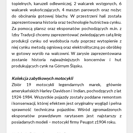
topielnych, karuzeli odlewniczej, 2 walcarek wstępnych, 6
walcarek wykończających, 4 maszyn parowych oraz nożyc
do obcinania gotowej blachy. W przestrzeni hali została
zaprezentowana historia oraz technologie hutnictwa cynku.
Za pomocą plansz oraz eksponatów pochodzących m.in. z
Izby Tradycji chcemy zaprezentować zwiedzającym całą linię
produkcji cynku od wydobycia rudy poprzez wytopienie z
niej cynku metodą ogniową oraz elektrolityczną po obróbkę
w gotowy wyrób na walcowni. W zarysie zaprezentowana
zostanie historia najważniejszych koncernów i hut
produkujących cynk na Górnym Śląsku.
Kolekcja zabytkowych motocykli
Zbiór 19 motocykli legendarnych marek, głównie
amerykańskich Harley-Davidson i Indian, pochodzących z lat
1924-1984. Wszystkie pojazdy zostały poddane remontom
i konserwacji, której efektem jest oryginalny wygląd i pełna
sprawność techniczna pojazdów. Wśród zgromadzonych
eksponatów prawdziwym rarytasem jest najstarszy z
posiadanych modeli – motocykl firmy Peugot z1904 roku.