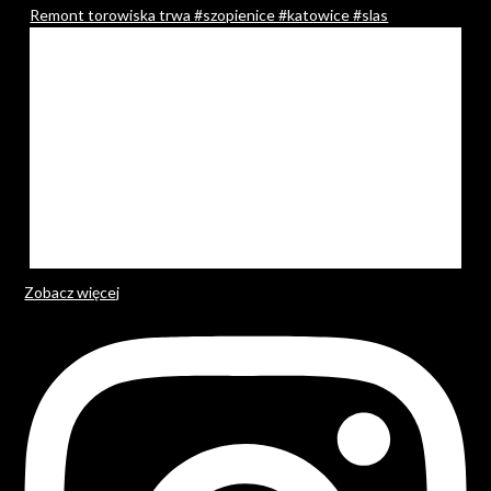
Remont torowiska trwa #szopienice #katowice #slas
Zobacz więcej