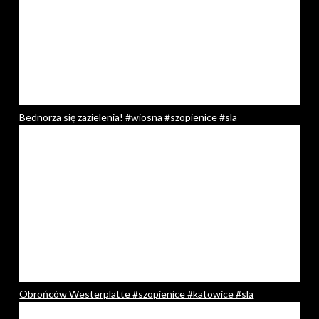
Bednorza się zazielenia! #wiosna #szopienice #sla
Obrońców Westerplatte #szopienice #katowice #sla