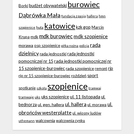
burowiec
budżet obywatelski
Borki
Dąbrówka Mała
fundacja z pasją
hallera
hmn
katowice
kzk gop
Marcin
huta
szopienice
mdk burowiec
mdk szopienice
Krupa
mdk
rada
morawa
osp szopienice
piłka nożna
policja
dzielnicy
rada jednostki
rada jednostki
rada jednostki pomocniczej nr
pomocniczej nr 15
15 szopienice-burowiec
rjp
rada szopienice
remont
sport
roździeń
rjp nr 15 szopienice-burowiec
szopienice
spotkanie
szkoła
tramwaj
ul. 11 listopada
uks szopienice
ul.
tramwaje
uks
ul. hallera
ul.
bednorza
ul. gen. hallera
ul. morawa
obrońców westerplatte
ul. wiosny ludów
walcownia
walcownia cynku
uthemann