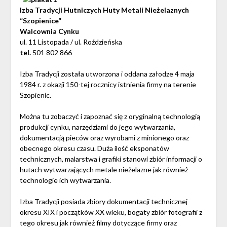
Izba Tradycji Hutniczych Huty Metali Nieżelaznych
“Szopienice”
Walcownia Cynku
ul. 11 Listopada / ul. Roździeńska
tel.
501 802 866
Izba Tradycji została utworzona i oddana załodze 4 maja
1984 r. z okazji 150-tej rocznicy istnienia firmy na terenie
Szopienic.
Można tu zobaczyć i zapoznać się z oryginalną technologią
produkcji cynku, narzędziami do jego wytwarzania,
dokumentacją pieców oraz wyrobami z minionego oraz
obecnego okresu czasu. Duża ilość eksponatów
technicznych, malarstwa i grafiki stanowi zbiór informacji o
hutach wytwarzających metale nieżelazne jak również
technologie ich wytwarzania.
Izba Tradycji posiada zbiory dokumentacji technicznej
okresu XIX i początków XX wieku, bogaty zbiór fotografii z
tego okresu jak również filmy dotyczące firmy oraz