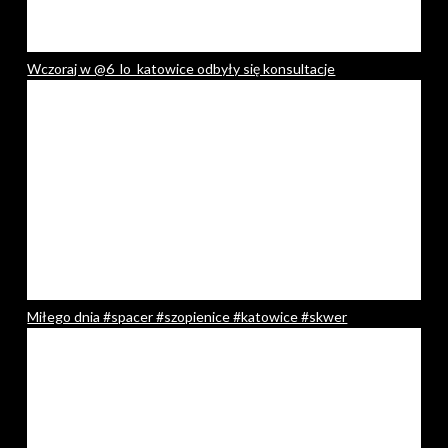
Wczoraj w @6_lo_katowice odbyły się konsultacje
Miłego dnia #spacer #szopienice #katowice #skwer