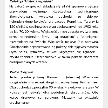
Kolekcja “Historia napędów”
Na całość ekspozycji składają się silniki spalinowe będące
przykładem ważnego dziedzictwa technicznego.
Skompletowana wystawa pochodzi ze zbiorów
holenderskiego kolekcjonera Jacoba Peppinga. Tworzy ją
120 silników spalinowych wyprodukowanych od 1902 roku
do lat 70. XX wieku. Większość z nich została wytworzona
przez holenderskie firmy i są ostatnimi z istniejących
egzemplarzy na świecie. Większość maszyn jest sprawna.
Okazjonalnie organizowane są pokazy działających maszyn.
Dym, hałas, rytmiczny stukot, kręcących się zębatek –
czysta technika. Uczestnictwo w takim pokazie dostarcza
niezapomnianych wrażeń.
Walce drogowe
Jeden produkcji firmy Kemna z (obecnie) Wrocławia
(oryginalnie – Breslau), drugi – parowy firmy Ruthermaer.
Oba pochodzą z początku XX wieku. Prawdziwe rarytasy. W
Polsce jest jedynie kilka podobnych eksponatów. Oba
walce drogowe są sprawne. Maszyny są okazyjnie
uruchamiane.