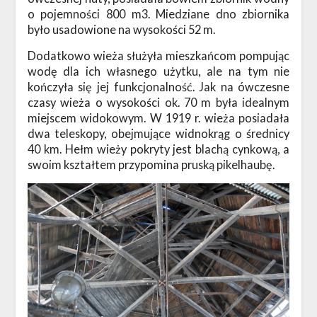
o pojemności 800 m3. Miedziane dno zbiornika
było usadowione na wysokości 52 m.
Dodatkowo wieża służyła mieszkańcom pompując
wodę dla ich własnego użytku, ale na tym nie
kończyła się jej funkcjonalność. Jak na ówczesne
czasy wieża o wysokości ok. 70 m była idealnym
miejscem widokowym. W 1919 r. wieża posiadała
dwa teleskopy, obejmujące widnokrąg o średnicy
40 km. Hełm wieży pokryty jest blachą cynkową, a
swoim kształtem przypomina pruską pikelhaubę.