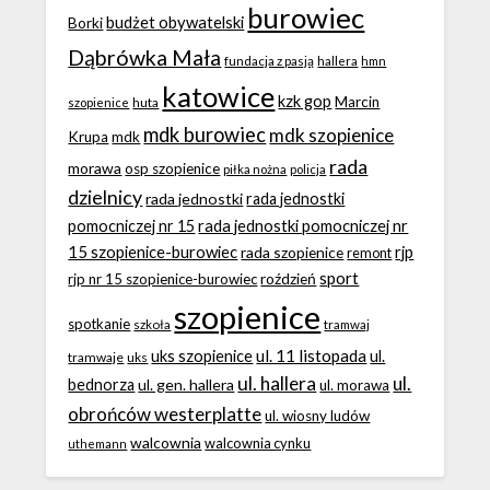
burowiec
budżet obywatelski
Borki
Dąbrówka Mała
fundacja z pasją
hallera
hmn
katowice
kzk gop
Marcin
huta
szopienice
mdk burowiec
mdk szopienice
Krupa
mdk
rada
morawa
osp szopienice
piłka nożna
policja
dzielnicy
rada jednostki
rada jednostki
rada jednostki pomocniczej nr
pomocniczej nr 15
15 szopienice-burowiec
rjp
rada szopienice
remont
sport
roździeń
rjp nr 15 szopienice-burowiec
szopienice
spotkanie
szkoła
tramwaj
ul. 11 listopada
uks szopienice
ul.
tramwaje
uks
ul. hallera
ul.
bednorza
ul. gen. hallera
ul. morawa
obrońców westerplatte
ul. wiosny ludów
walcownia
walcownia cynku
uthemann