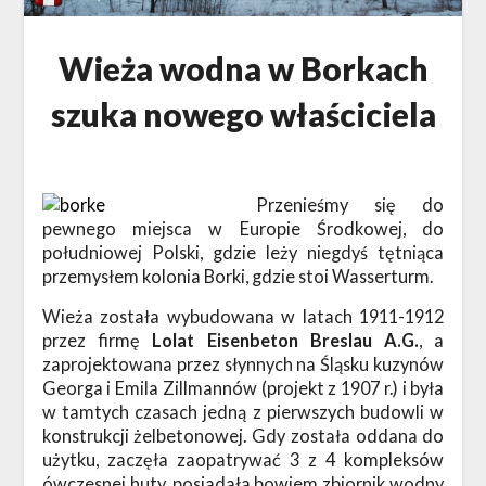
Wieża wodna w Borkach
szuka nowego właściciela
Przenieśmy się do
pewnego miejsca w Europie Środkowej, do
południowej Polski, gdzie leży niegdyś tętniąca
przemysłem kolonia Borki, gdzie stoi Wasserturm.
Wieża została wybudowana w latach 1911-1912
przez firmę
Lolat Eisenbeton Breslau A.G.
, a
zaprojektowana przez słynnych na Śląsku kuzynów
Georga i Emila Zillmannów (projekt z 1907 r.) i była
w tamtych czasach jedną z pierwszych budowli w
konstrukcji żelbetonowej. Gdy została oddana do
użytku, zaczęła zaopatrywać 3 z 4 kompleksów
ówczesnej huty, posiadała bowiem zbiornik wodny