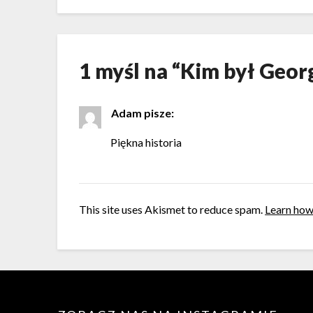
1 myśl na “
Kim był Geor
Adam
pisze:
Piękna historia
This site uses Akismet to reduce spam.
Learn how