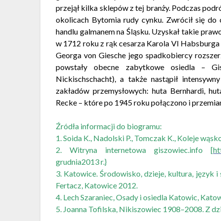
przejął kilka sklepów z tej branży. Podczas p
okolicach Bytomia rudy cynku. Zwrócił się do 
handlu galmanem na Śląsku. Uzyskał takie praw
w 1712 roku z rąk cesarza Karola VI Habsburga o
Georga von Giesche jego spadkobiercy rozszerzy
powstały obecne zabytkowe osiedla – Gis
Nickischschacht), a także nastąpił intensy
zakładów przemysłowych: huta Bernhardi, hut
Recke – które po 1945 roku połączono i przemi
Źródła informacji do biogramu:
1. Soida K., Nadolski P., Tomczak K., Koleje wą
2. Witryna internetowa giszowiec.info [
ht
grudnia2013 r.}
3. Katowice. Środowisko, dzieje, kultura, język i s
Fertacz, Katowice 2012.
4. Lech Szaraniec, Osady i osiedla Katowic, Kato
5. Joanna Tofilska, Nikiszowiec 1908–2008. Z dzi