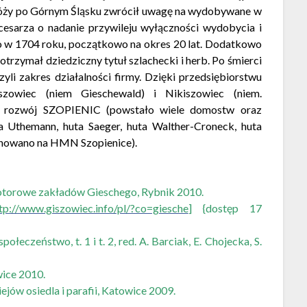
odróży po Górnym Śląsku zwrócił uwagę na wydobywane w
cesarza o nadanie przywileju wyłączności wydobycia i
o w 1704 roku, początkowo na okres 20 lat. Dodatkowo
trzymał dziedziczny tytuł szlachecki i herb. Po śmierci
li zakres działalności firmy. Dzięki przedsiębiorstwu
zowiec (niem Gieschewald) i Nikiszowiec (niem.
wny rozwój SZOPIENIC (powstało wiele domostw oraz
a Uthemann, huta Saeger, huta Walther-Croneck, huta
anowano na HMN Szopienice).
skotorowe zakładów Gieschego, Rybnik 2010.
tp://www.giszowiec.info/pl/?co=giesche
] {dostęp 17
połeczeństwo, t. 1 i t. 2, red. A. Barciak, E. Chojecka, S.
wice 2010.
ejów osiedla i parafii, Katowice 2009.