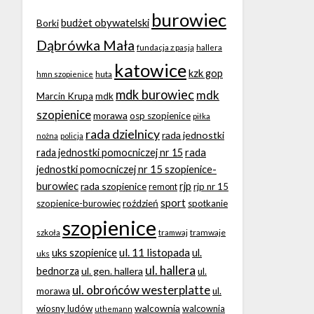
burowiec
budżet obywatelski
Borki
Dąbrówka Mała
fundacja z pasją
hallera
katowice
kzk gop
huta
hmn szopienice
mdk burowiec
mdk
Marcin Krupa
mdk
szopienice
morawa
osp szopienice
piłka
rada dzielnicy
rada jednostki
nożna
policja
rada
rada jednostki pomocniczej nr 15
jednostki pomocniczej nr 15 szopienice-
burowiec
rjp
rada szopienice
rjp nr 15
remont
sport
roździeń
szopienice-burowiec
spotkanie
szopienice
tramwaje
szkoła
tramwaj
ul. 11 listopada
uks szopienice
ul.
uks
ul. hallera
bednorza
ul. gen. hallera
ul.
ul. obrońców westerplatte
morawa
ul.
walcownia
wiosny ludów
walcownia
uthemann