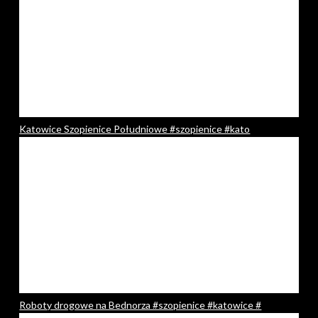
Katowice Szopienice Południowe #szopienice #kato
Roboty drogowe na Bednorza #szopienice #katowice #