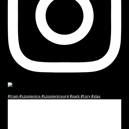
#tram #szopienice #szopieniceorg #park #tory #slas