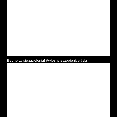
Bednorza się zazielenia! #wiosna #szopienice #sla