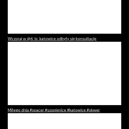
Wczoraj w @6_lo_katowice odbyły się konsultacje
Miłego dnia #spacer #szopienice #katowice #skwer