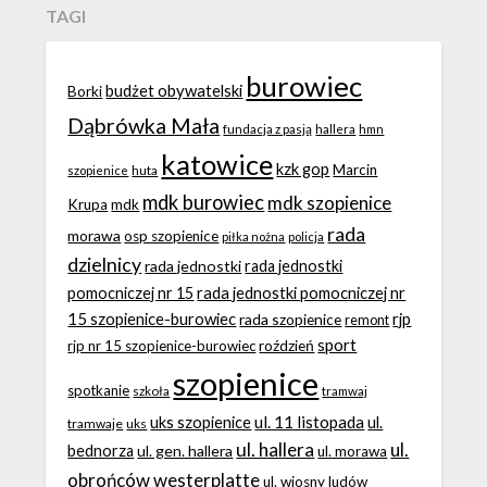
TAGI
burowiec
budżet obywatelski
Borki
Dąbrówka Mała
fundacja z pasją
hallera
hmn
katowice
kzk gop
Marcin
huta
szopienice
mdk burowiec
mdk szopienice
Krupa
mdk
rada
morawa
osp szopienice
piłka nożna
policja
dzielnicy
rada jednostki
rada jednostki
rada jednostki pomocniczej nr
pomocniczej nr 15
15 szopienice-burowiec
rjp
rada szopienice
remont
sport
roździeń
rjp nr 15 szopienice-burowiec
szopienice
spotkanie
szkoła
tramwaj
ul. 11 listopada
uks szopienice
ul.
tramwaje
uks
ul. hallera
ul.
bednorza
ul. gen. hallera
ul. morawa
obrońców westerplatte
ul. wiosny ludów