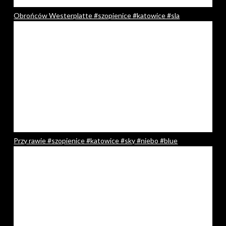
Obrońców Westerplatte #szopienice #katowice #sla
Przy rawie #szopienice #katowice #sky #niebo #blue