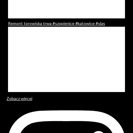
Remont torowiska trwa #szopienice #katowice #slas
Zobacz więcej