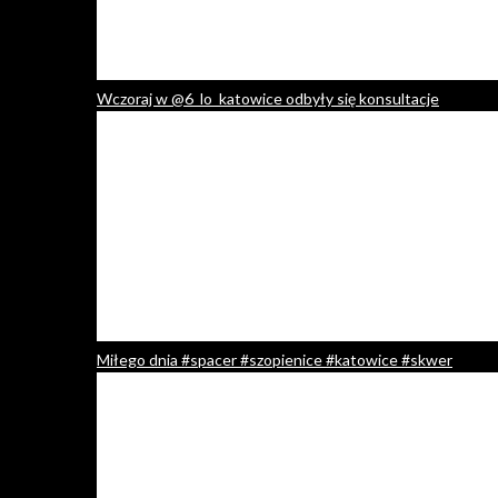
Wczoraj w @6_lo_katowice odbyły się konsultacje
Miłego dnia #spacer #szopienice #katowice #skwer