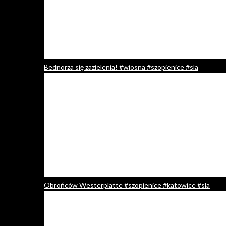
Bednorza się zazielenia! #wiosna #szopienice #sla
Obrońców Westerplatte #szopienice #katowice #sla