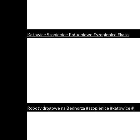
Katowice Szopienice Południowe #szopienice #kato
Roboty drogowe na Bednorza #szopienice #katowice #