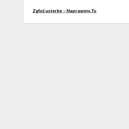
Zgłoś usterkę – Naprawmy.To