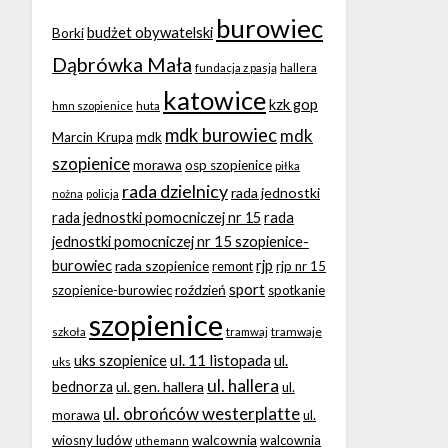
burowiec
budżet obywatelski
Borki
Dąbrówka Mała
fundacja z pasją
hallera
katowice
kzk gop
huta
hmn szopienice
mdk burowiec
mdk
Marcin Krupa
mdk
szopienice
morawa
osp szopienice
piłka
rada dzielnicy
rada jednostki
nożna
policja
rada
rada jednostki pomocniczej nr 15
jednostki pomocniczej nr 15 szopienice-
burowiec
rjp
rada szopienice
rjp nr 15
remont
sport
roździeń
szopienice-burowiec
spotkanie
szopienice
tramwaje
szkoła
tramwaj
ul. 11 listopada
uks szopienice
ul.
uks
ul. hallera
bednorza
ul. gen. hallera
ul.
ul. obrońców westerplatte
morawa
ul.
walcownia
wiosny ludów
walcownia
uthemann