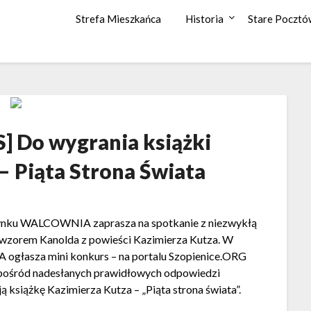
Strefa Mieszkańca
Historia
Stare Pocztó
 Do wygrania książki
– Piąta Strona Świata
ynku WALCOWNIA zaprasza na spotkanie z niezwykłą
owzorem Kanolda z powieści Kazimierza Kutza. W
głasza mini konkurs – na portalu Szopienice.ORG
i. Spośród nadesłanych prawidłowych odpowiedzi
książkę Kazimierza Kutza – „Piąta strona świata”.