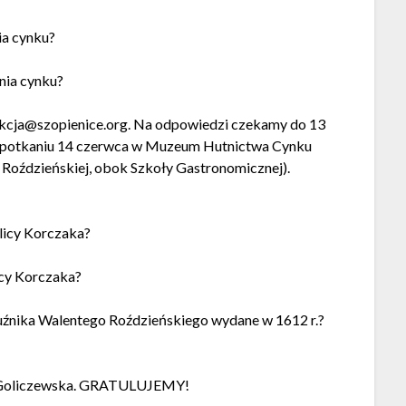
ia cynku?
nia cynku?
kcja@szopienice.org
. Na odpowiedzi czekamy do 13
 spotkaniu 14 czerwca w Muzeum Hutnictwa Cynku
 Roździeńskiej, obok Szkoły Gastronomicznej).
ulicy Korczaka?
licy Korczaka?
 kuźnika Walentego Roździeńskiego wydane w 1612 r.?
ela Goliczewska. GRATULUJEMY!