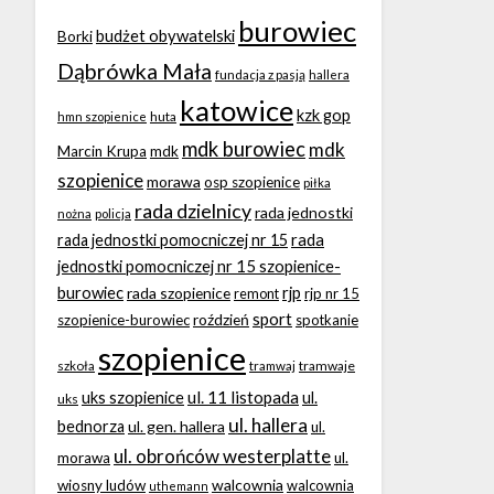
burowiec
budżet obywatelski
Borki
Dąbrówka Mała
fundacja z pasją
hallera
katowice
kzk gop
huta
hmn szopienice
mdk burowiec
mdk
Marcin Krupa
mdk
szopienice
morawa
osp szopienice
piłka
rada dzielnicy
rada jednostki
nożna
policja
rada
rada jednostki pomocniczej nr 15
jednostki pomocniczej nr 15 szopienice-
burowiec
rjp
rada szopienice
rjp nr 15
remont
sport
roździeń
szopienice-burowiec
spotkanie
szopienice
tramwaje
szkoła
tramwaj
ul. 11 listopada
uks szopienice
ul.
uks
ul. hallera
bednorza
ul. gen. hallera
ul.
ul. obrońców westerplatte
morawa
ul.
walcownia
wiosny ludów
walcownia
uthemann