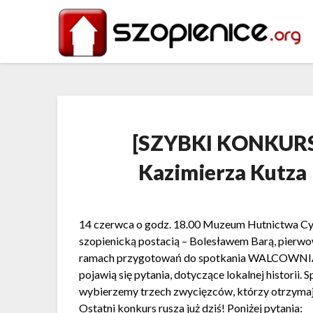
[SZYBKI KONKURS]
Kazimierza Kutza 
14 czerwca o godz. 18.00 Muzeum Hutnictwa C
szopienicką postacią – Bolesławem Barą, pierw
ramach przygotowań do spotkania WALCOWNIA o
pojawią się pytania, dotyczące lokalnej histori
wybierzemy trzech zwycięzców, którzy otrzymają 
Ostatni konkurs rusza już dziś! Poniżej pytania: