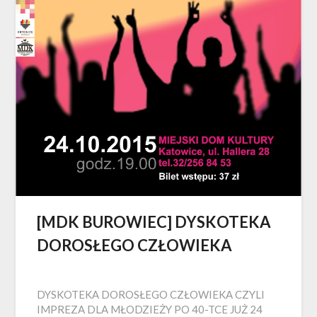
[MDK BUROWIEC] DYSKOTEKA
DOROSŁEGO CZŁOWIEKA
DYSKOTEKA DOROSŁEGO CZŁOWIEKA CZYLI
IMPREZA DLA MŁODZIEŻY PO 40-TCE JUŻ 24