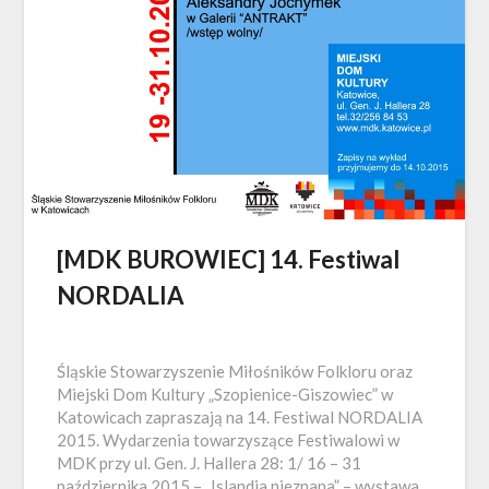
[MDK BUROWIEC] 14. Festiwal
NORDALIA
Śląskie Stowarzyszenie Miłośników Folkloru oraz
Miejski Dom Kultury „Szopienice-Giszowiec” w
Katowicach zapraszają na 14. Festiwal NORDALIA
2015. Wydarzenia towarzyszące Festiwalowi w
MDK przy ul. Gen. J. Hallera 28: 1/ 16 – 31
października 2015 – „Islandia nieznana” – wystawa