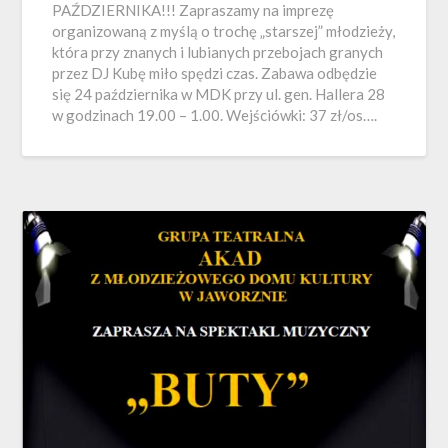
PAŹDZIERNIKA!!! Zapraszamy na imprezę
organizowaną z myślą o trochę „starszej” młodzieży,
która przy znanych i lubianych przebojach granych
przez DJ Kubę miło spędzi czas. Zabawa odbędzie
się 24 października w MDK przy ul. gen. Hallera 28
w godzinach 19.00 – 1.00. Wejściówki: 37 zł/os….