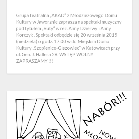
Grupa teatralna „AKAD” z Młodzieżowego Domu
Kultury w Jaworznie zaprasza na spektakl muzyczny
pod tytułem „Buty” w reż. Anny Dzierwy i Anny
Korczyk . Spektakl odbędzie się 20 września 2015
(niedziela) o godz. 17.00 w do Miejskim Domu
Kultury „Szopienice-Giszowiec” w Katowicach przy
ul. Gen. J. Hallera 28. WSTĘP WOLNY
ZAPRASZAMY !!!