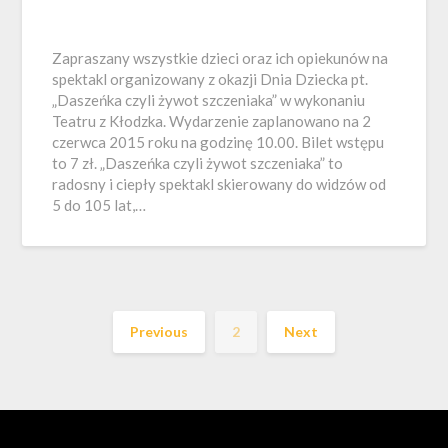
Zapraszany wszystkie dzieci oraz ich opiekunów na
spektakl organizowany z okazji Dnia Dziecka pt.
„Daszeńka czyli żywot szczeniaka” w wykonaniu
Teatru z Kłodzka. Wydarzenie zaplanowano na 2
czerwca 2015 roku na godzinę 10.00. Bilet wstępu
to 7 zł. „Daszeńka czyli żywot szczeniaka” to
radosny i ciepły spektakl skierowany do widzów od
5 do 105 lat,…
Previous
2
Next