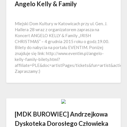
Angelo Kelly & Family
Miejski Dom Kultury w Katowicach przy ul. Gen. J.
Hallera 28 wraz z organizatorem zaprasza na
Koncert ANGELO KELLY & Family „IRISH
CHRISTMAS” – 4 grudnia 2015 roku o godz.19.00.
Bilety do nabycia na portalu EVENTIM. Poniżej
znajduje się link: http://www.eventim.pl/angelo-
kelly-family-bilety.html?
affiliate=PLE&doc=artistPages/tickets&fun=artist&actio
Zapraszamy:)
[MDK BUROWIEC] Andrzejkowa
Dyskoteka Dorosłego Człowieka