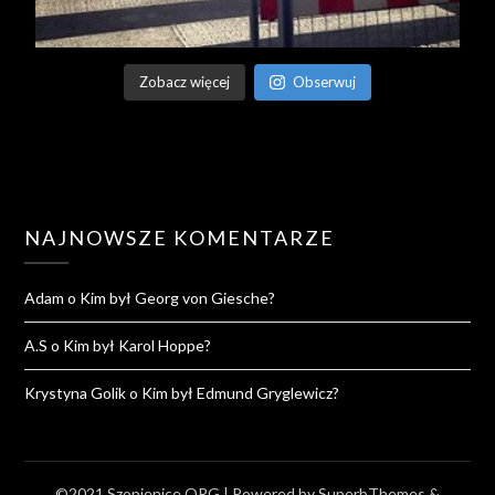
Zobacz więcej
Obserwuj
NAJNOWSZE KOMENTARZE
Adam
o
Kim był Georg von Giesche?
A.S
o
Kim był Karol Hoppe?
Krystyna Golik
o
Kim był Edmund Gryglewicz?
©2021 Szopienice.ORG
| Powered by
SuperbThemes
&