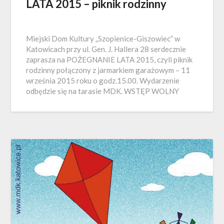
LATA 2015 – piknik rodzinny
Miejski Dom Kultury „Szopienice-Giszowiec” w
Katowicach przy ul. Gen. J. Hallera 28 serdecznie
zaprasza na POŻEGNANIE LATA 2015, czyli piknik
rodzinny połączony z jarmarkiem garażowym – 11
września 2015 roku o godz.15.00. Wydarzenie
odbędzie się na tarasie MDK. WSTĘP WOLNY