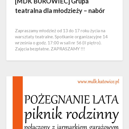
[MDK BUROWIEC] Grupa
teatralna dla młodzieży – nabór
Zapraszamy młodzież od 13 do 17 roku życia na
warsztaty teatralne. Spotkanie organizacyjne 14
września o godz. 17:00 w sali nr 56 (II piętro).
Zajęcia bezpłatne. ZAPRASZAMY !!!