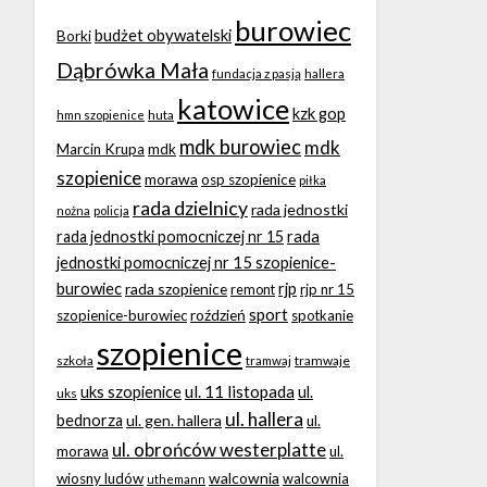
burowiec
budżet obywatelski
Borki
Dąbrówka Mała
fundacja z pasją
hallera
katowice
kzk gop
huta
hmn szopienice
mdk burowiec
mdk
Marcin Krupa
mdk
szopienice
morawa
osp szopienice
piłka
rada dzielnicy
rada jednostki
nożna
policja
rada
rada jednostki pomocniczej nr 15
jednostki pomocniczej nr 15 szopienice-
burowiec
rjp
rada szopienice
rjp nr 15
remont
sport
roździeń
szopienice-burowiec
spotkanie
szopienice
tramwaje
szkoła
tramwaj
ul. 11 listopada
uks szopienice
ul.
uks
ul. hallera
bednorza
ul. gen. hallera
ul.
ul. obrońców westerplatte
morawa
ul.
walcownia
wiosny ludów
walcownia
uthemann