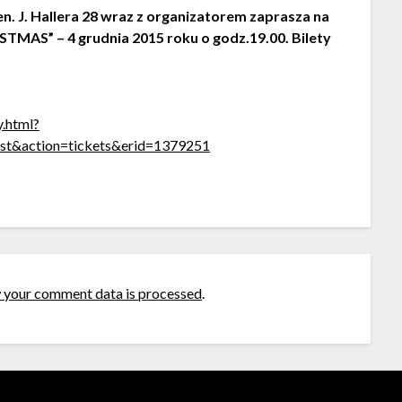
n. J. Hallera 28 wraz z organizatorem zaprasza na
TMAS” – 4 grudnia 2015 roku o godz.19.00. Bilety
y.html?
tist&action=tickets&erid=1379251
 your comment data is processed
.