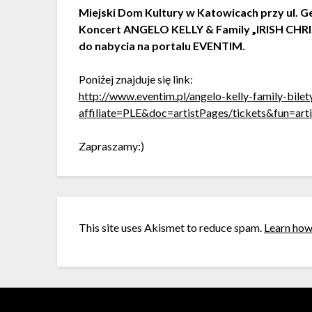
Miejski Dom Kultury w Katowicach przy ul. Ge
Koncert ANGELO KELLY & Family „IRISH CHRIS
do nabycia na portalu EVENTIM.
Poniżej znajduje się link:
http://www.eventim.pl/angelo-kelly-family-bilet
affiliate=PLE&doc=artistPages/tickets&fun=ar
Zapraszamy:)
This site uses Akismet to reduce spam.
Learn how