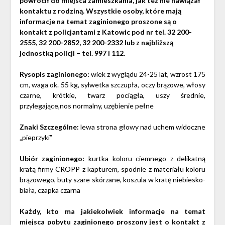
powrócił do miejsca zamieszkania, jak też nie nawiązał
kontaktu z rodziną. Wszystkie osoby, które mają
informacje na temat zaginionego proszone są o
kontakt z policjantami z Katowic pod nr tel. 32 200-
2555, 32 200-2852, 32 200-2332 lub z najbliższą
jednostką policji – tel. 997 i 112.
Rysopis zaginionego:
wiek z wyglądu 24-25 lat, wzrost 175
cm, waga ok. 55 kg, sylwetka szczupła, oczy brązowe, włosy
czarne, krótkie, twarz pociągła, uszy średnie,
przylegające,nos normalny, uzębienie pełne
Znaki Szczególne:
lewa strona głowy nad uchem widoczne
„pieprzyki”
Ubiór zaginionego:
kurtka koloru ciemnego z delikatną
kratą firmy CROPP z kapturem, spodnie z materiału koloru
brązowego, buty szare skórzane, koszula w kratę niebiesko-
biała, czapka czarna
Każdy, kto ma jakiekolwiek informacje na temat
miejsca pobytu zaginionego proszony jest o kontakt z