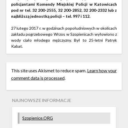
policjantami Komendy Miejskiej Policji w Katowicach
pod nr tel. 32 200-2555, 32 200-2852, 32 200-2332 lub z
najbliższą jednostką policji – tel. 997 i 112.
27 lutego 2017 r. w godzinach popołudniowych w okolicach
zakładu pogrzebowego Wrzos w Szopienicach wyłowiono z
wody ciało młodego mężczyzny. Był to 25-letni Patryk
Kabat.
This site uses Akismet to reduce spam.
Learn how your
comment data is processed
.
NAJNOWSZE INFORMACJE
Szopienice.ORG