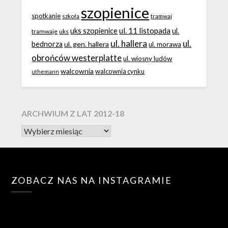
szopienice
spotkanie
szkoła
tramwaj
ul. 11 listopada
uks szopienice
ul.
tramwaje
uks
ul. hallera
ul.
bednorza
ul. gen. hallera
ul. morawa
obrońców westerplatte
ul. wiosny ludów
walcownia
walcownia cynku
uthemann
ARCHWIUM Z LAT 2012-18
ZOBACZ NAS NA INSTAGRAMIE