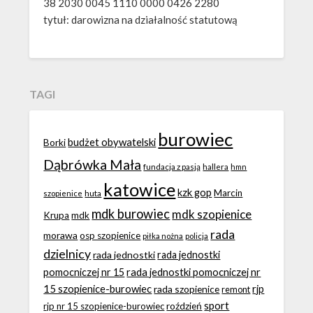
38 2030 0045 1110 0000 0426 2280
tytuł: darowizna na działalność statutową
TAGI
burowiec
budżet obywatelski
Borki
Dąbrówka Mała
fundacja z pasją
hallera
hmn
katowice
kzk gop
Marcin
huta
szopienice
mdk burowiec
mdk szopienice
Krupa
mdk
rada
morawa
osp szopienice
piłka nożna
policja
dzielnicy
rada jednostki
rada jednostki
rada jednostki pomocniczej nr
pomocniczej nr 15
15 szopienice-burowiec
rjp
rada szopienice
remont
sport
roździeń
rjp nr 15 szopienice-burowiec