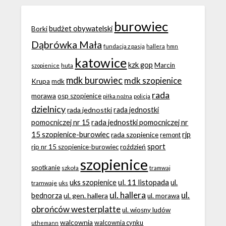
burowiec
budżet obywatelski
Borki
Dąbrówka Mała
fundacja z pasją
hallera
hmn
katowice
kzk gop
Marcin
huta
szopienice
mdk burowiec
mdk szopienice
Krupa
mdk
rada
morawa
osp szopienice
piłka nożna
policja
dzielnicy
rada jednostki
rada jednostki
rada jednostki pomocniczej nr
pomocniczej nr 15
15 szopienice-burowiec
rjp
rada szopienice
remont
sport
roździeń
rjp nr 15 szopienice-burowiec
szopienice
spotkanie
szkoła
tramwaj
ul. 11 listopada
uks szopienice
ul.
tramwaje
uks
ul. hallera
ul.
bednorza
ul. gen. hallera
ul. morawa
obrońców westerplatte
ul. wiosny ludów
walcownia
walcownia cynku
uthemann