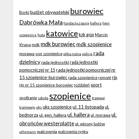
burowiec
budżet obywatelski
Borki
Dąbrówka Mała
fundacja z pasją
hallera
hmn
katowice
kzk gop
Marcin
huta
szopienice
mdk burowiec
mdk szopienice
Krupa
mdk
rada
morawa
osp szopienice
piłka nożna
policja
dzielnicy
rada jednostki
rada jednostki
rada jednostki pomocniczej nr
pomocniczej nr 15
15 szopienice-burowiec
rjp
rada szopienice
remont
sport
roździeń
rjp nr 15 szopienice-burowiec
szopienice
spotkanie
szkoła
tramwaj
ul. 11 listopada
uks szopienice
ul.
tramwaje
uks
ul. hallera
ul.
bednorza
ul. gen. hallera
ul. morawa
obrońców westerplatte
ul. wiosny ludów
walcownia
walcownia cynku
uthemann