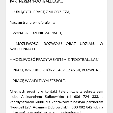
PARTNEREM “FOOTBALL LAB”…
– LUBIĄCYCH PRACĘ Z MŁODZIEŻĄ…
Naszym trenerom oferujemy:
– WYNAGRODZENIE ZA PRACĘ…
– MOŻLIWOŚCI ROZWOJU ORAZ UDZIAŁU W
SZKOLENIACH…
– MOŻLIWOŚĆ PRACY W SYSTEMIE “FOOTBALL LAB”
– PRACĘ W KLUBIE KTÓRY CAŁY CZAS SIĘ ROZWIJA…
– PRACĘ W AMBITNYM ZESPOLE…
Chętnych prosimy o kontakt telefoniczny z sekretarzem
klubu Aleksandrem Sułkowskim tel 606 724 333, z
koordynatorem klubu d.s kontaktów z naszym partnerem
“Football Lab” Adamem Dobrowolskim 500 082 842 lub na
adres mailowy:
redakcja.uksszopienice@wp.pl