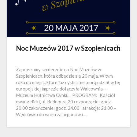
Noc Muzeów 2017 w Szopienicach
Zapraszamy serdecznie na Noc Muzeów w
Szopienicach, która odbędzie się 20 maja. W tym
roku do miejsc, które już cyklicznie biorą udział w tej
europejskiej imprezie dołączyła Walcownia –
Muzeum Hutnictwa Cynku. PROGRAM: Kościół
ewangelicki, ul. Bednorza 20 rozpoczęcie: godz.
20.00 zakończenie: godz. 24.00 atrakcje: 21.00 –
Wędrówka do wnętrza organów i…