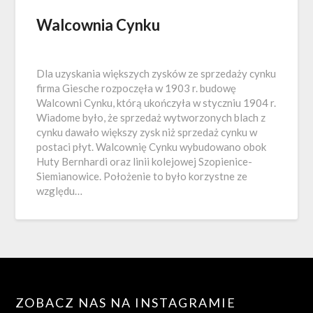
Walcownia Cynku
Dla uzyskania większych zysków ze sprzeda­ży cynku
firma Giesche rozpoczęła w 1903 r. budowę
Walcowni Cynku, którą ukończyła w styczniu 1904 r.
Wiadome było, że sprzedaż wytworzonych blach z
cynku dawało większy zysk niż sprzedaż cynku w
postaci płyt. Walcownię Cynku wybudowano obok
Huty Bernhardi oraz linii kolejowej Szopienice­-
Siemianowice. Położenie to było korzystne ze
względu…
ZOBACZ NAS NA INSTAGRAMIE