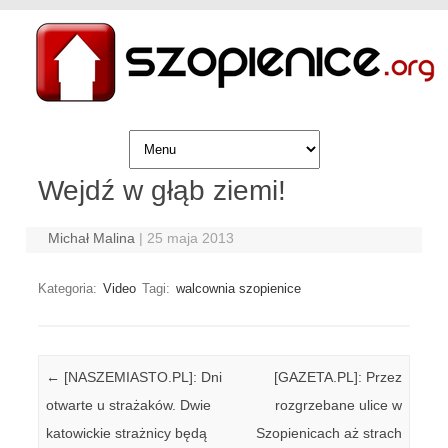
Skip to content
Wejdź w głąb ziemi!
Michał Malina
|
25 maja 2013
Kategoria:
Video
Tagi:
walcownia szopienice
Post navigation
←
[NASZEMIASTO.PL]: Dni
[GAZETA.PL]: Przez
otwarte u strażaków. Dwie
rozgrzebane ulice w
katowickie strażnicy będą
Szopienicach aż strach