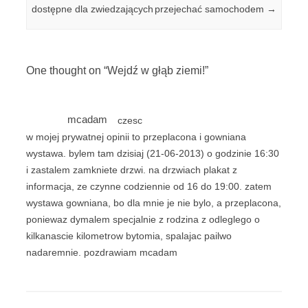
dostępne dla zwiedzających
przejechać samochodem
→
One thought on “
Wejdź w głąb ziemi!
”
mcadam
czesc
w mojej prywatnej opinii to przeplacona i gowniana
wystawa. bylem tam dzisiaj (21-06-2013) o godzinie 16:30
i zastalem zamkniete drzwi. na drzwiach plakat z
informacja, ze czynne codziennie od 16 do 19:00. zatem
wystawa gowniana, bo dla mnie je nie bylo, a przeplacona,
poniewaz dymalem specjalnie z rodzina z odleglego o
kilkanascie kilometrow bytomia, spalajac pailwo
nadaremnie. pozdrawiam mcadam