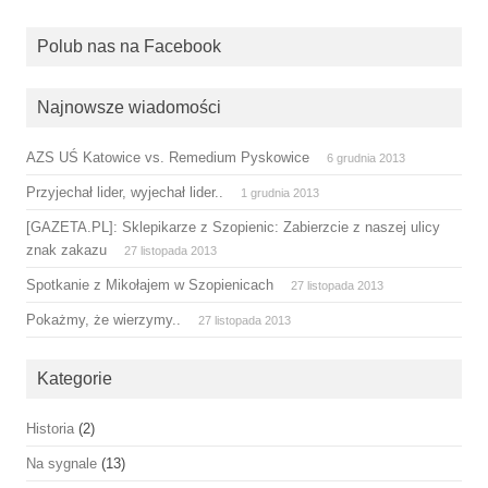
Polub nas na Facebook
Najnowsze wiadomości
AZS UŚ Katowice vs. Remedium Pyskowice
6 grudnia 2013
Przyjechał lider, wyjechał lider..
1 grudnia 2013
[GAZETA.PL]: Sklepikarze z Szopienic: Zabierzcie z naszej ulicy
znak zakazu
27 listopada 2013
Spotkanie z Mikołajem w Szopienicach
27 listopada 2013
Pokażmy, że wierzymy..
27 listopada 2013
Kategorie
Historia
(2)
Na sygnale
(13)