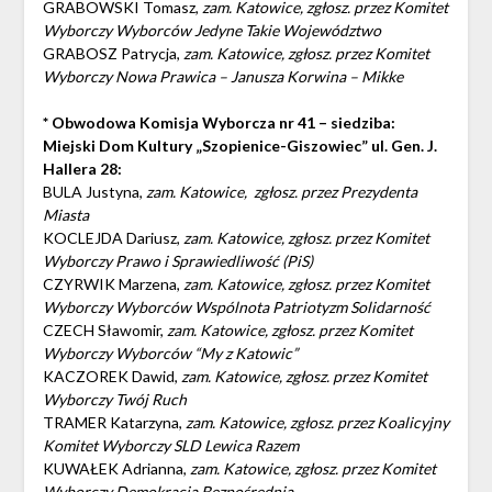
GRABOWSKI Tomasz,
zam. Katowice, zgłosz. przez Komitet
Wyborczy Wyborców Jedyne Takie Województwo
GRABOSZ Patrycja,
zam. Katowice, zgłosz. przez Komitet
Wyborczy Nowa Prawica – Janusza Korwina – Mikke
* Obwodowa Komisja Wyborcza nr 41 – siedziba:
Miejski Dom Kultury „Szopienice-Giszowiec” ul. Gen. J.
Hallera 28:
BULA Justyna,
zam. Katowice, zgłosz. przez Prezydenta
Miasta
KOCLEJDA Dariusz,
zam. Katowice, zgłosz. przez Komitet
Wyborczy Prawo i Sprawiedliwość (PiS)
CZYRWIK Marzena,
zam. Katowice, zgłosz. przez Komitet
Wyborczy Wyborców Wspólnota Patriotyzm Solidarność
CZECH Sławomir,
zam. Katowice, zgłosz. przez Komitet
Wyborczy Wyborców “My z Katowic”
KACZOREK Dawid,
zam. Katowice, zgłosz. przez Komitet
Wyborczy Twój Ruch
TRAMER Katarzyna,
zam. Katowice, zgłosz. przez Koalicyjny
Komitet Wyborczy SLD Lewica Razem
KUWAŁEK Adrianna,
zam. Katowice, zgłosz. przez Komitet
Wyborczy Demokracja Bezpośrednia