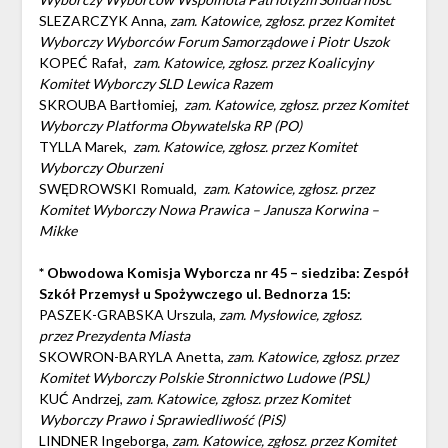
SLEZARCZYK Anna,
zam. Katowice, zgłosz. przez
Komitet
Wyborczy Wyborców Forum Samorządowe i Piotr Uszok
KOPEĆ Rafał,
zam. Katowice, zgłosz. przez Koalicyjny
Komitet Wyborczy SLD Lewica Razem
SKROUBA Bartłomiej,
zam. Katowice, zgłosz. przez
Komitet
Wyborczy Platforma Obywatelska RP (PO)
TYLLA Marek,
zam. Katowice, zgłosz. przez Komitet
Wyborczy Oburzeni
SWĘDROWSKI Romuald,
zam. Katowice, zgłosz. przez
Komitet Wyborczy Nowa Prawica – Janusza Korwina –
Mikke
* Obwodowa Komisja Wyborcza nr 45 – siedziba: Zespół
Szkół Przemysł u Spożywczego ul. Bednorza 15:
PASZEK-GRABSKA Urszula,
zam. Mysłowice,
zgłosz.
przez Prezydenta Miasta
SKOWRON-BARYLA Anetta,
zam. Katowice, zgłosz. przez
Komitet Wyborczy Polskie Stronnictwo Ludowe (PSL)
KUĆ Andrzej,
zam. Katowice, zgłosz. przez
Komitet
Wyborczy Prawo i Sprawiedliwość (PiS)
LINDNER Ingeborga,
zam. Katowice, zgłosz. przez
Komitet