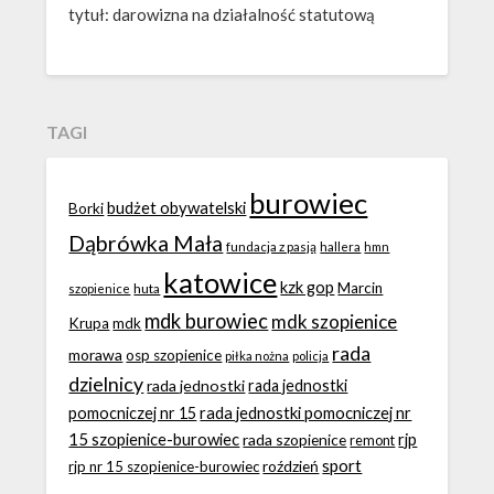
tytuł: darowizna na działalność statutową
TAGI
burowiec
budżet obywatelski
Borki
Dąbrówka Mała
fundacja z pasją
hallera
hmn
katowice
kzk gop
Marcin
huta
szopienice
mdk burowiec
mdk szopienice
Krupa
mdk
rada
morawa
osp szopienice
piłka nożna
policja
dzielnicy
rada jednostki
rada jednostki
rada jednostki pomocniczej nr
pomocniczej nr 15
15 szopienice-burowiec
rjp
rada szopienice
remont
sport
roździeń
rjp nr 15 szopienice-burowiec