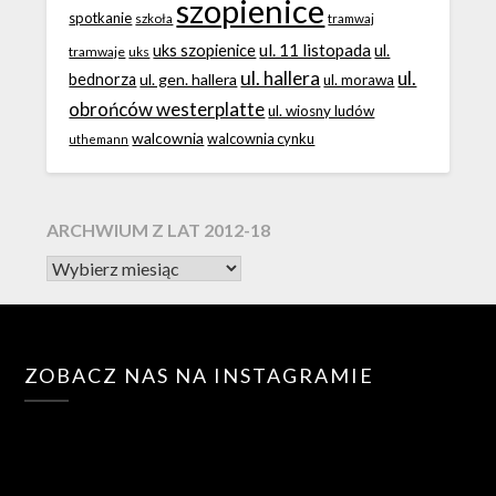
szopienice
spotkanie
szkoła
tramwaj
ul. 11 listopada
uks szopienice
ul.
tramwaje
uks
ul. hallera
ul.
bednorza
ul. gen. hallera
ul. morawa
obrońców westerplatte
ul. wiosny ludów
walcownia
walcownia cynku
uthemann
ARCHWIUM Z LAT 2012-18
ZOBACZ NAS NA INSTAGRAMIE