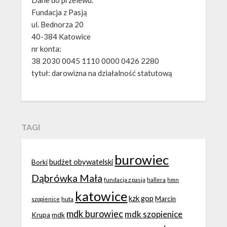
Dane do przelewu:
Fundacja z Pasją
ul. Bednorza 20
40-384 Katowice
nr konta:
38 2030 0045 1110 0000 0426 2280
tytuł: darowizna na działalność statutową
TAGI
burowiec
budżet obywatelski
Borki
Dąbrówka Mała
fundacja z pasją
hallera
hmn
katowice
kzk gop
Marcin
huta
szopienice
mdk burowiec
mdk szopienice
Krupa
mdk