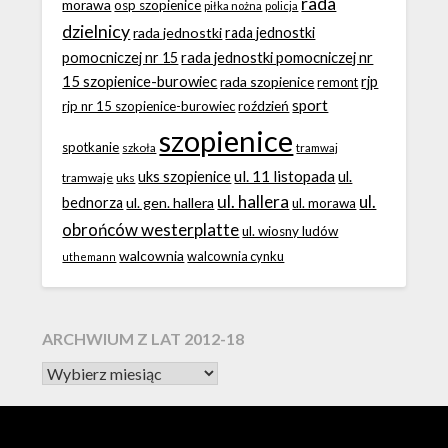
rada
morawa
osp szopienice
piłka nożna
policja
dzielnicy
rada jednostki
rada jednostki
rada jednostki pomocniczej nr
pomocniczej nr 15
15 szopienice-burowiec
rjp
rada szopienice
remont
sport
roździeń
rjp nr 15 szopienice-burowiec
szopienice
spotkanie
szkoła
tramwaj
ul. 11 listopada
uks szopienice
ul.
tramwaje
uks
ul. hallera
ul.
bednorza
ul. gen. hallera
ul. morawa
obrońców westerplatte
ul. wiosny ludów
walcownia
walcownia cynku
uthemann
ARCHWIUM Z LAT 2012-18