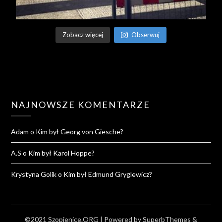
Zobacz więcej
Obserwuj
NAJNOWSZE KOMENTARZE
Adam
o
Kim był Georg von Giesche?
A.S
o
Kim był Karol Hoppe?
Krystyna Golik
o
Kim był Edmund Gryglewicz?
©2021 Szopienice.ORG
| Powered by
SuperbThemes
&