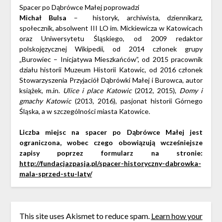
Spacer po Dąbrówce Małej poprowadzi
Michał Bulsa
– historyk, archiwista, dziennikarz,
społecznik, absolwent III LO im. Mickiewicza w Katowicach
oraz Uniwersytetu Śląskiego, od 2009 redaktor
polskojęzycznej Wikipedii, od 2014 członek grupy
„Burowiec – Inicjatywa Mieszkańców”, od 2015 pracownik
działu historii Muzeum Historii Katowic, od 2016 członek
Stowarzyszenia Przyjaciół Dąbrówki Małej i Burowca, autor
książek, m.in.
Ulice i place Katowic
(2012, 2015),
Domy i
gmachy Katowic
(2013, 2016), pasjonat historii Górnego
Śląska, a w szczególności miasta Katowice.
Liczba miejsc na spacer po Dąbrówce Małej jest
ograniczona, wobec czego obowiązują wcześniejsze
zapisy poprzez formularz na stronie:
http://fundacjazpasja.pl/spacer-historyczny-dabrowka-
mala-sprzed-stu-laty/
This site uses Akismet to reduce spam.
Learn how your