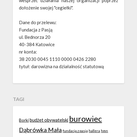
wesprzeć działania naszej organizacji poprzez
dołożenie swojej "cegiełki".
Dane do przelewu:
Fundacja z Pasją
ul. Bednorza 20
40-384 Katowice
nr konta:
38 2030 0045 1110 0000 0426 2280
tytuł: darowizna na działalność statutową
TAGI
burowiec
budżet obywatelski
Borki
Dąbrówka Mała
fundacja z pasją
hallera
hmn