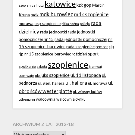
katowice
kzk gop
Marcin
huta
szopienice
mdk burowiec
mdk szopienice
Krupa
mdk
rada
morawa
osp szopienice
piłka nożna
policja
dzielnicy
rada jednostki
rada jednostki
rada jednostki pomocniczej nr
pomocniczej nr 15
15 szopienice-burowiec
rjp
rada szopienice
remont
sport
roździeń
rjp nr 15 szopienice-burowiec
szopienice
spotkanie
szkoła
tramwaj
ul. 11 listopada
uks szopienice
ul.
tramwaje
uks
ul. hallera
ul.
bednorza
ul. gen. hallera
ul. morawa
obrońców westerplatte
ul. wiosny ludów
walcownia
walcownia cynku
uthemann
ARCHWIUM Z LAT 2012-18