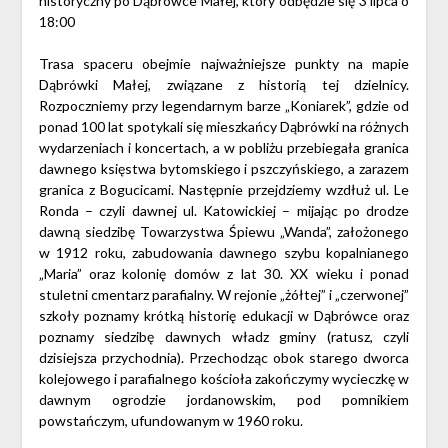
historyczny po Dąbrówce Małej, który odbędzie się 3 lipca o
18:00
Trasa spaceru obejmie najważniejsze punkty na mapie
Dąbrówki Małej, związane z historią tej dzielnicy.
Rozpoczniemy przy legendarnym barze „Koniarek”, gdzie od
ponad 100 lat spotykali się mieszkańcy Dąbrówki na różnych
wydarzeniach i koncertach, a w pobliżu przebiegała granica
dawnego księstwa bytomskiego i pszczyńskiego, a zarazem
granica z Bogucicami. Następnie przejdziemy wzdłuż ul. Le
Ronda – czyli dawnej ul. Katowickiej – mijając po drodze
dawną siedzibę Towarzystwa Śpiewu „Wanda”, założonego
w 1912 roku, zabudowania dawnego szybu kopalnianego
„Maria” oraz kolonię domów z lat 30. XX wieku i ponad
stuletni cmentarz parafialny. W rejonie „żółtej” i „czerwonej”
szkoły poznamy krótką historię edukacji w Dąbrówce oraz
poznamy siedzibę dawnych władz gminy (ratusz, czyli
dzisiejsza przychodnia). Przechodząc obok starego dworca
kolejowego i parafialnego kościoła zakończymy wycieczkę w
dawnym ogrodzie jordanowskim, pod pomnikiem
powstańczym, ufundowanym w 1960 roku.