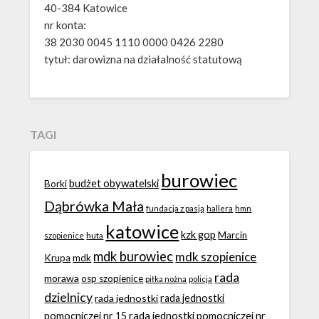
40-384 Katowice
nr konta:
38 2030 0045 1110 0000 0426 2280
tytuł: darowizna na działalność statutową
TAGI
burowiec
budżet obywatelski
Borki
Dąbrówka Mała
fundacja z pasją
hallera
hmn
katowice
kzk gop
Marcin
huta
szopienice
mdk burowiec
mdk szopienice
Krupa
mdk
rada
morawa
osp szopienice
piłka nożna
policja
dzielnicy
rada jednostki
rada jednostki
rada jednostki pomocniczej nr
pomocniczej nr 15