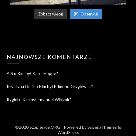
Zobacz więcej
Obserwuj
NAJNOWSZE KOMENTARZE
A.S
o
Kim był Karol Hoppe?
Krystyna Golik
o
Kim był Edmund Gryglewicz?
Rygiel
o
Kim był Emanuel Wilczok?
©2020 Szopienice.ORG
| Powered by
SuperbThemes
&
WordPress