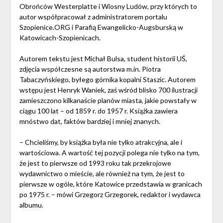
Obrońców Westerplatte i Wiosny Ludów, przy których to
autor współpracował z administratorem portalu
Szopienice.ORG i Parafią Ewangelicko-Augsburską w
Katowicach-Szopienicach.
Autorem tekstu jest Michał Bulsa, student historii UŚ,
zdjęcia współczesne są autorstwa m.in. Piotra
Tabaczyńskiego, byłego górnika kopalni Staszic. Autorem
wstępu jest Henryk Waniek, zaś wśród blisko 700 ilustracji
zamieszczono kilkanaście planów miasta, jakie powstały w
ciągu 100 lat – od 1859 r. do 1957 r. Książka zawiera
mnóstwo dat, faktów bardziej i mniej znanych.
– Chcieliśmy, by książka była nie tylko atrakcyjna, ale i
wartościowa. A wartość tej pozycji polega nie tylko na tym,
że jest to pierwsze od 1993 roku tak przekrojowe
wydawnictwo o mieście, ale również na tym, że jest to
pierwsze w ogóle, które Katowice przedstawia w granicach
po 1975 r. – mówi Grzegorz Grzegorek, redaktor i wydawca
albumu.