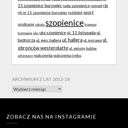
15 szopienice-burowiec
rjp
rada szopienice
remont
sport
roździeń
rjp nr 15 szopienice-burowiec
szopienice
spotkanie
szkoła
tramwaj
ul. 11 listopada
uks szopienice
ul.
tramwaje
uks
ul. hallera
ul.
bednorza
ul. gen. hallera
ul. morawa
obrońców westerplatte
ul. wiosny ludów
walcownia
walcownia cynku
uthemann
ARCHWIUM Z LAT 2012-18
ZOBACZ NAS NA INSTAGRAMIE