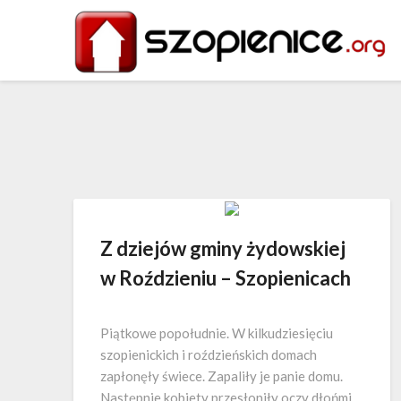
Z dziejów gminy żydowskiej
w Roździeniu – Szopienicach
Piątkowe popołudnie. W kilkudziesięciu
szopienickich i roździeńskich domach
zapłonęły świece. Zapaliły je panie domu.
Następnie kobiety przesłoniły oczy dłońmi,