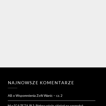
NAJNOWSZE KOMENTARZE
AB
o
Wspomnienia Zofii Wanic – cz. 2
M
o
[GAZETA.PL]: Piękna wieża ciśnień na sprzedaż.