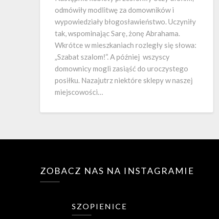
odmówiły modlitwę za domowników i
wypowiedziały błogosławieństwo. Uczyniły
tak, wspominając Sarę, żonę Abrahama.
Wkrótce w mieszkaniach rozległy się słowa:
„Szabat szalom!”. A później wszyscy
domownicy mogli zasiąść do uroczystego
posiłku. Nazajutrz niektóre sklepy w naszej
miejscowości…
ZOBACZ NAS NA INSTAGRAMIE
SZOPIENICE