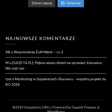
Zobacz więcej
Obserwuj
NAJNOWSZE KOMENTARZE
AB
o
Wspomnienia Zofii Wanic – cz. 2
M
o
[GAZETA.PL]: Piękna wieża ciśnień na sprzedaż. Katowice:
Nie stać nas
tym
o
Monitoring w Szopienicach i Burowcu – wspólny projekt do
BO 2018
©2019 Szopienice.ORG
| Powered by
SuperbThemes
&
WordPress