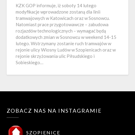
KZK GOP informuje, iż soboty 14 lutego
modyfikacje wprowadzone zostaną dla linii
tramwajowych w Katowicach oraz w Sosnowcu.
Natomiast prace przygotowawcze – zabudowa
rozjazdów technologicznych – wymagać będą
dodatkowych zmian w Sosnowcu w weekend 14-15
lutego. Wstrzymany zostanie ruch tramwajów w
rejonie ulicy Wiosny Ludów w Szopienicach oraz w
rejonie skrzyżowania ulic Piłsudskiego i
Sobieskiego…
ZOBACZ NAS NA INSTAGRAMIE
SZOPIENICE