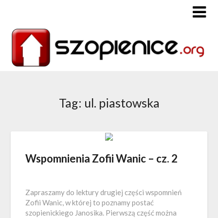
Tag: ul. piastowska
Wspomnienia Zofii Wanic – cz. 2
Zapraszamy do lektury drugiej części wspomnień
Zofii Wanic, w której to poznamy postać
szopienickiego Janosika. Pierwszą część można