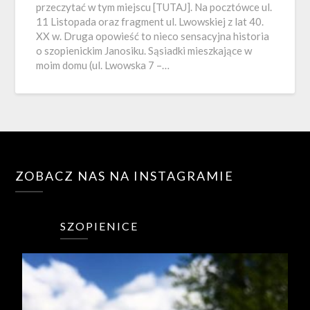
przeczytać w tym miejscu [TUTAJ]. Na pocztówce ul.
11 Listopada oraz fragment ul. Lwowskiej z lat 40.
XX w. Druga opowieść to nieco sensacyjna historia
o szopienickim Janosiku. Sąsiadki mieszkające w
moim domu (ul. Lwowska 7 –…
ZOBACZ NAS NA INSTAGRAMIE
SZOPIENICE