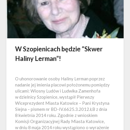
W Szopienicach będzie “Skwer
Haliny Lerman”!
O uhonorowanie osoby Haliny Lerman poprzez
nadanie jej imienia placowi położonemu pomiędzy
ulicami: Wiosny Ludów i Ludwika Zamenhofa
w dzielnicy Szopienice, wystąpił Pierwszy
Wiceprezydent Miasta Katowice – Pani Krystyna
Siejna – pismem nr BD-IV.6625.3.2012.ŁB z dnia
8 kwietnia 2014 roku. Zgodnie z wnioskiem
Komisji Organizacyjnej Rady Miasta Katowice,
w dniu 8 maja 2014 roku wystąpiono o wyrażenie