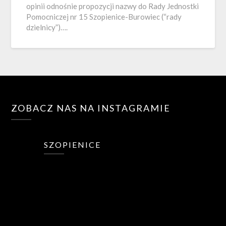
opinii odnośnie propozycji nazwy do Rady Jednostki
Pomocniczej nr 15 Szopienice-Burowiec (“rady
dzielnicy”)….
ZOBACZ NAS NA INSTAGRAMIE
SZOPIENICE