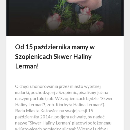
Od 15 października mamy w
Szopienicach Skwer Haliny
Lerman!
O chęci uhonorowania przez miasto wybitnej
malarki, pochodzącej z Szopienic, pisaliśmy już na
naszym portalu (zob. W Szopienicach będzie “Skwer
Haliny Lerman”!, zob. Kim była Halina Lerman?).
Rada Miasta Katowice na swojej sesji 15
października 2014 r. podjęła uchwałę, by nadać
nazwę “Skwer Haliny Lerman” placowi położonemu
w Katowicach pomiędzy ulicami: Wiosny Ludów i