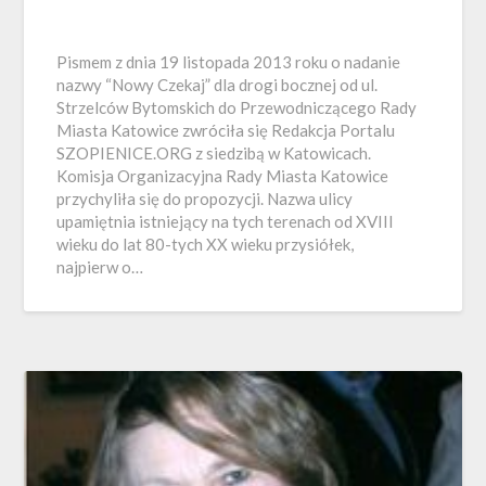
Pismem z dnia 19 listopada 2013 roku o nadanie
nazwy “Nowy Czekaj” dla drogi bocznej od ul.
Strzelców Bytomskich do Przewodniczącego Rady
Miasta Katowice zwróciła się Redakcja Portalu
SZOPIENICE.ORG z siedzibą w Katowicach.
Komisja Organizacyjna Rady Miasta Katowice
przychyliła się do propozycji. Nazwa ulicy
upamiętnia istniejący na tych terenach od XVIII
wieku do lat 80-tych XX wieku przysiółek,
najpierw o…