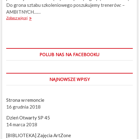
Do grona sztabu szkoleniowego poszukujemy trenerów: –
AMBITNYCH……
Zobacz więcej
U
K
S
S
z
o
p
POLUB NAS NA FACEBOOKU
i
e
n
i
NAJNOWSZE WPISY
c
e
p
o
Strona w remoncie
s
16 grudnia 2018
z
u
Dzień Otwarty SP 45
k
14 marca 2018
u
j
[BIBLIOTEKA] Zajęcia ArtZone
e