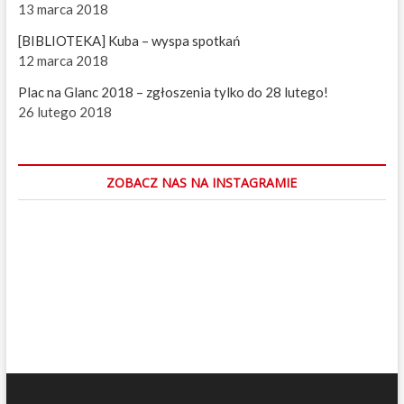
t
13 marca 2018
r
e
[BIBLIOTEKA] Kuba – wyspa spotkań
n
12 marca 2018
e
r
Plac na Glanc 2018 – zgłoszenia tylko do 28 lutego!
ó
26 lutego 2018
w
ZOBACZ NAS NA INSTAGRAMIE