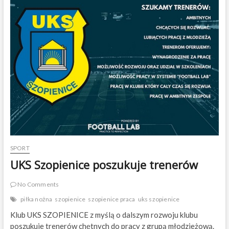
SPORT
UKS Szopienice poszukuje trenerów
No Comments
piłka nożna
szopienice
szopienice praca
uks szopienice
Klub UKS SZOPIENICE z myślą o dalszym rozwoju klubu
poszukuje trenerów chętnych do pracy z grupą młodzieżową.