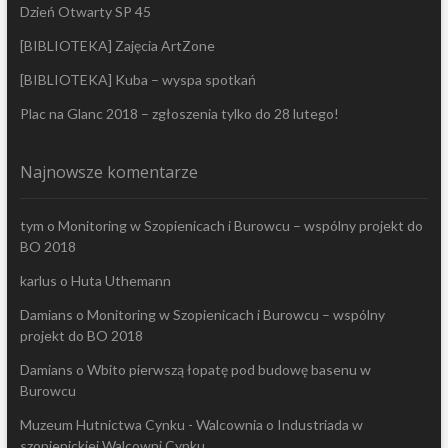
Dzień Otwarty SP 45
[BIBLIOTEKA] Zajęcia ArtZone
[BIBLIOTEKA] Kuba – wyspa spotkań
Plac na Glanc 2018 – zgłoszenia tylko do 28 lutego!
Najnowsze komentarze
tym
o
Monitoring w Szopienicach i Burowcu – wspólny projekt do
BO 2018
karlus
o
Huta Uthemann
Damians
o
Monitoring w Szopienicach i Burowcu – wspólny
projekt do BO 2018
Damians
o
Wbito pierwszą łopatę pod budowę basenu w
Burowcu
Muzeum Hutnictwa Cynku - Walcownia
o
Industriada w
szopienickiej Walcowni Cynku