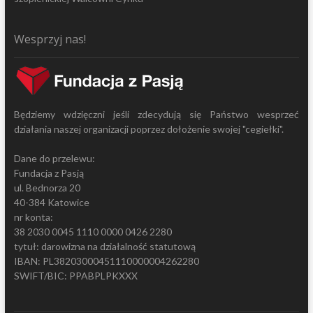
Wesprzyj nas!
Będziemy wdzięczni jeśli zdecydują się Państwo wesprzeć
działania naszej organizacji poprzez dołożenie swojej "cegiełki".
Dane do przelewu:
Fundacja z Pasją
ul. Bednorza 20
40-384 Katowice
nr konta:
38 2030 0045 1110 0000 0426 2280
tytuł: darowizna na działalność statutową
IBAN: PL38203000451110000004262280
SWIFT/BIC: PPABPLPKXXX