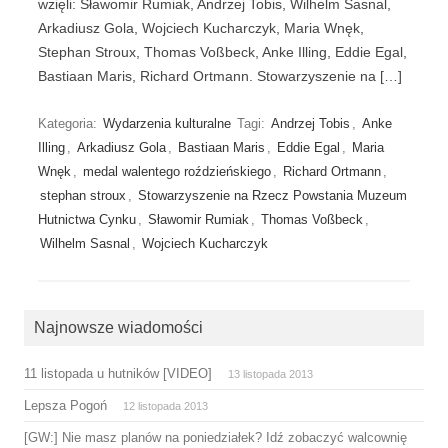
wzięli: Sławomir Rumiak, Andrzej Tobis, Wilhelm Sasnal,
Arkadiusz Gola, Wojciech Kucharczyk, Maria Wnęk,
Stephan Stroux, Thomas Voßbeck, Anke Illing, Eddie Egal,
Bastiaan Maris, Richard Ortmann. Stowarzyszenie na […]
Kategoria:
Wydarzenia kulturalne
Tagi:
Andrzej Tobis
,
Anke
Illing
,
Arkadiusz Gola
,
Bastiaan Maris
,
Eddie Egal
,
Maria
Wnęk
,
medal walentego roździeńskiego
,
Richard Ortmann
,
stephan stroux
,
Stowarzyszenie na Rzecz Powstania Muzeum
Hutnictwa Cynku
,
Sławomir Rumiak
,
Thomas Voßbeck
,
Wilhelm Sasnal
,
Wojciech Kucharczyk
Najnowsze wiadomości
11 listopada u hutników [VIDEO]
13 listopada 2013
Lepsza Pogoń
12 listopada 2013
[GW:] Nie masz planów na poniedziałek? Idź zobaczyć walcownię