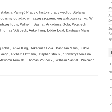
[G
zo
stalacja Pamięć Pracy o historii pracy według Stefana
Ap
ogliśmy oglądać w naszej szopienickiej walcowni cynku. W
św
Andrzej Tobis, Wilhelm Sasnal, Arkadiusz Gola, Wojciech
Ju
homas Voßbeck, Anke Illing, Eddie Egal, Bastiaan Maris,
Sz
sp
j Tobis
,
Anke Illing
,
Arkadiusz Gola
,
Bastiaan Maris
,
Eddie
skiego
,
Richard Ortmann
,
stephan stroux
,
Stowarzyszenie na
Sławomir Rumiak
,
Thomas Voßbeck
,
Wilhelm Sasnal
,
Wojciech
Hi
Na
Po
Pr
Pu
Sp