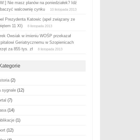
W:] Nie masz planów na poniedziałek? Idź
baczyć walcownię cynku
10 listopada 2013
el Prezydenta Katowic (apel związany ze
iętem 11 XI)
8 listopada 2013
rek Owsiak w imieniu WOŚP przekazał
pitalowi Geriatrycznemu w Szopienicach
rzęt za 855 tys. zł
8 listopada 2013
Kategorie
storia
(2)
 sygnale
(12)
rtal
(7)
asa
(14)
blikacje
(1)
ort
(12)