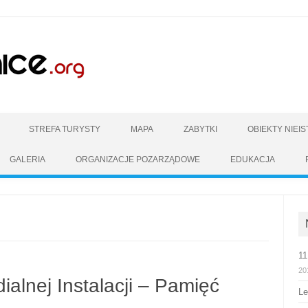
Skip to content
STREFA TURYSTY
MAPA
ZABYTKI
OBIEKTY NIEI
GALERIA
ORGANIZACJE POZARZĄDOWE
EDUKACJA
11
20
alnej Instalacji – Pamięć
L