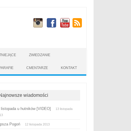
STNIEJĄCE
ZWIEDZANIE
PARAFIE
CMENTARZE
KONTAKT
Najnowsze wiadomości
 listopada u hutników [VIDEO]
13 listopada
13
epsza Pogoń
12 listopada 2013