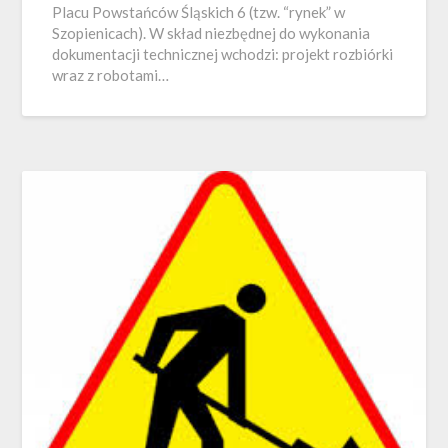
Placu Powstańców Śląskich 6 (tzw. “rynek” w
Szopienicach). W skład niezbędnej do wykonania
dokumentacji technicznej wchodzi: projekt rozbiórki
wraz z robotami…