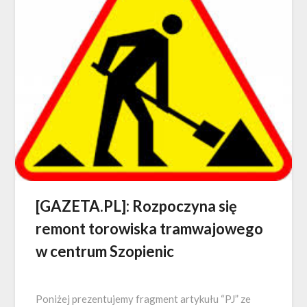
[GAZETA.PL]: Rozpoczyna się
remont torowiska tramwajowego
w centrum Szopienic
Poniżej prezentujemy fragment artykułu “PJ” ze