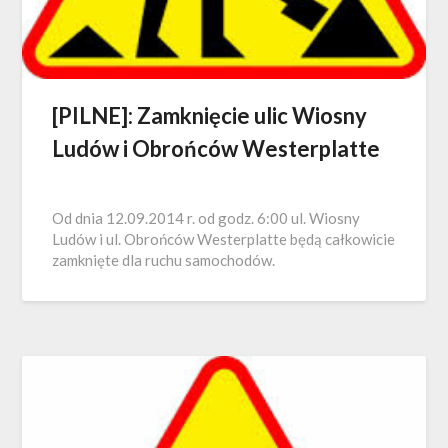
[PILNE]: Zamknięcie ulic Wiosny
Ludów i Obrońców Westerplatte
Od dnia 12.09.2014 r. od godz. 6:00 ul. Wiosny
Ludów i ul. Obrońców Westerplatte będą całkowicie
zamknięte dla ruchu samochodów.