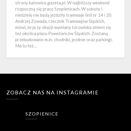
strony katowice.gazeta.pl: W najbliższy weekend
rozpoczną się prace Szopienicach. W sobotę i
niedzielę nie będą jeździły tramwaje linii nr 14 i 20.
Andrzej Zowada, rzecznik Tramwajów Śląskich,
mówi, że przy okazji wymiany torowiska zmieni się
też okolica placu Powstańców Śląskich. Zostaną
przebudowane m.in. chodniki, jezdnie oraz parkingi.
Ma tu też…
ZOBACZ NAS NA INSTAGRAMIE
SZOPIENICE