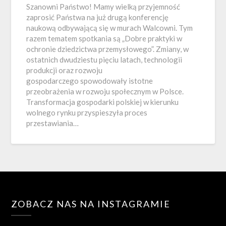
Szanowni Państwo! Mamy wielką przyjemność
zaprosić Państwa na już drugą konferencję
naukową odbywającą się w murach Walcowni. Tym
razem tematem spotkania są „Dobre praktyki w
ochronie dziedzictwa przemysłowego”. Zmiany, w
ostatnich dwudziestu pięciu latach, technologii
produkcji oraz rozwoju
gospodarczego spowodowały istotne
przeobrażenia w rozwoju społecznym w Polsce.
Transformacja gospodarki polskiej w kierunku
wolnego rynku przyspieszyła proces
przestawiania…
ZOBACZ NAS NA INSTAGRAMIE