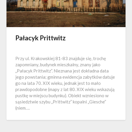
Pałacyk Prittwitz
Przy ul. Krakowskiej 81-83 znajduje się, trochę
zapomniany, budynek mieszkalny, znany jako
„Pałacyk Prittwitz”. Nieznana jest dokładna data
jego powstania; gminna ewidencja zabytków datuje
go na lata 70. XIX wieku, jednak jest to mało
prawdopodobne (mapy z lat 80. XIX wieku wskazują
pustkę w miejscu budynku). Obiekt wzniesiono w
sąsiedztwie szybu „Prittwitz” kopalni „Giesche”
(niem….