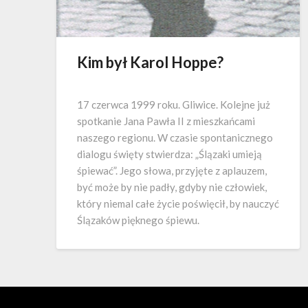
Kim był Karol Hoppe?
17 czerwca 1999 roku. Gliwice. Kolejne już
spotkanie Jana Pawła II z mieszkańcami
naszego regionu. W czasie spontanicznego
dialogu święty stwierdza: „Ślązaki umieją
śpiewać”. Jego słowa, przyjęte z aplauzem,
być może by nie padły, gdyby nie człowiek,
który niemal całe życie poświęcił, by nauczyć
Ślązaków pięknego śpiewu.