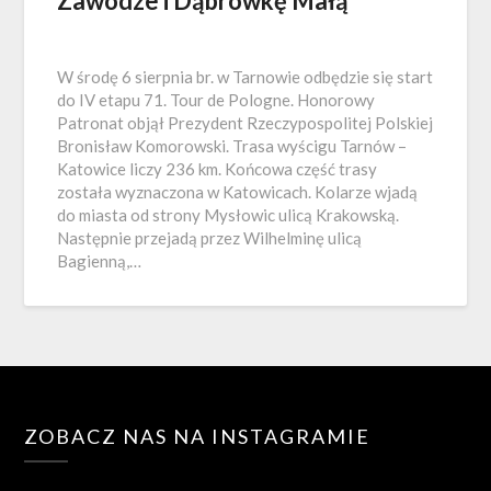
Zawodze i Dąbrówkę Małą
W środę 6 sierpnia br. w Tarnowie odbędzie się start
do IV etapu 71. Tour de Pologne. Honorowy
Patronat objął Prezydent Rzeczypospolitej Polskiej
Bronisław Komorowski. Trasa wyścigu Tarnów –
Katowice liczy 236 km. Końcowa część trasy
została wyznaczona w Katowicach. Kolarze wjadą
do miasta od strony Mysłowic ulicą Krakowską.
Następnie przejadą przez Wilhelminę ulicą
Bagienną,…
ZOBACZ NAS NA INSTAGRAMIE