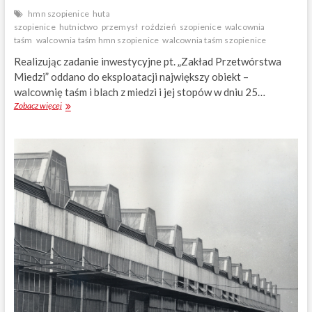
o
i
hmn szopienice
huta
w
e
szopienice
hutnictwo
przemysł
roździeń
szopienice
walcownia
e
n
taśm
walcownia taśm hmn szopienice
walcownia taśm szopienice
g
i
o
c
Realizując zadanie inwestycyjne pt. „Zakład Przetwórstwa
w
a
Miedzi” oddano do eksplo­atacji największy obiekt –
ł
c
walcownię taśm i blach z miedzi i jej stopów w dniu 25…
a
h
ś
Zobacz więcej
W
c
a
i
l
c
c
i
o
e
w
l
n
a
i
a
T
a
ś
m