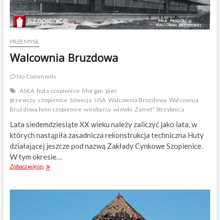
PRZEMYSŁ
Walcownia Bruzdowa
No Comments
ASEA
huta szopienice
Morgan
piec
grzewczy
szopienice
Szwecja
USA
Walcownia Bruzdowa
Walcownia
Bruzdowa hmn szopienice
wirebarsy
wlewki
Zamet” Strzybnica
Lata siedemdziesiąte XX wieku należy zali­czyć jako lata, w
których nastąpiła zasad­nicza rekonstrukcja techniczna Huty
działającej jeszcze pod nazwą Zakłady Cynkowe Szopienice.
W tym okresie…
Zobacz więcej
W
a
l
c
o
w
n