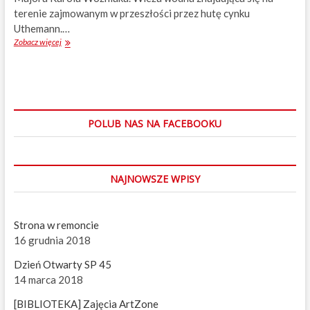
terenie zajmowanym w przeszłości przez hutę cynku
Uthemann.…
Zobacz więcej
W
i
e
ż
a
w
o
POLUB NAS NA FACEBOOKU
d
n
a
h
NAJNOWSZE WPISY
u
t
y
U
Strona w remoncie
t
16 grudnia 2018
h
e
Dzień Otwarty SP 45
m
14 marca 2018
a
n
[BIBLIOTEKA] Zajęcia ArtZone
n