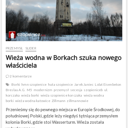
o
p
e
j
s
k
a
i
n
t
PRZEMYSŁ
SLIDER
e
Wieża wodna w Borkach szuka nowego
r
w
właściciela
e
n
2 komentarze
i
u
Borki
hmn szopienice
huta szopienice
Jarek Janiec
Lolat Eisenbeton
j
Breslau A.G.
M5
modernizm
przemysł
secesja
szopieniceb
ul.
e
korczaka
wieża borki
wieża szopienice korczaka
wieża wodna
w
borki
wieża wodna katowice
Zillmann
zillmannowie
s
p
Przenieśmy się do pewnego miejsca w Europie Środkowej, do
r
południowej Polski, gdzie leży niegdyś tętniąca przemysłem
a
kolonia Borki, gdzie stoi Wasserturm. Wieża została
w