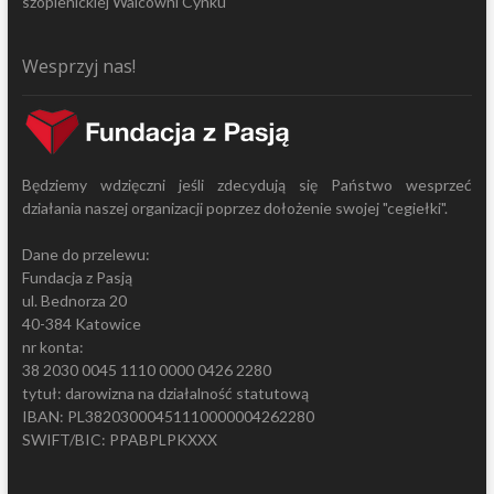
szopienickiej Walcowni Cynku
Wesprzyj nas!
Będziemy wdzięczni jeśli zdecydują się Państwo wesprzeć
działania naszej organizacji poprzez dołożenie swojej "cegiełki".
Dane do przelewu:
Fundacja z Pasją
ul. Bednorza 20
40-384 Katowice
nr konta:
38 2030 0045 1110 0000 0426 2280
tytuł: darowizna na działalność statutową
IBAN: PL38203000451110000004262280
SWIFT/BIC: PPABPLPKXXX