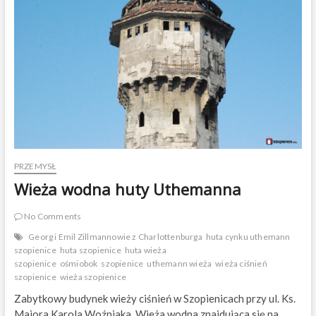
i
a
B
r
u
z
d
o
w
a
PRZEMYSŁ
Wieża wodna huty Uthemanna
No Comments
Georg i Emil Zillmannowie z Charlottenburga
huta cynku uthemann
szopienice
huta szopienice
huta wieża
szopienice
ośmiobok
szopienice
uthemann wieża
wieża ciśnień
szopienice
wieża szopienice
Zabytkowy budynek wieży ciśnień w Szopienicach przy ul. Ks.
Majora Karola Woźniaka. Wieża wodna znajdująca się na