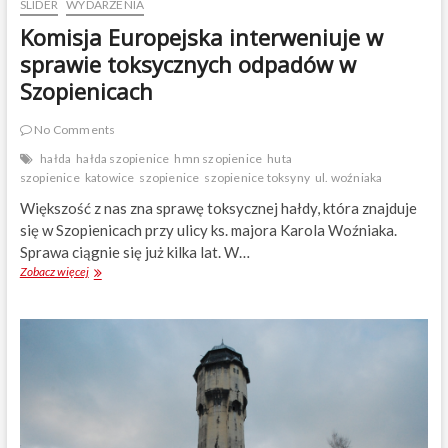
SLIDER
WYDARZENIA
Komisja Europejska interweniuje w
sprawie toksycznych odpadów w
Szopienicach
No Comments
hałda
hałda szopienice
hmn szopienice
huta
szopienice
katowice
szopienice
szopienice toksyny
ul. woźniaka
Większość z nas zna sprawę toksycznej hałdy, która znajduje
się w Szopienicach przy ulicy ks. majora Karola Woźniaka.
Sprawa ciągnie się już kilka lat. W…
Zobacz więcej
K
o
m
i
s
j
a
E
u
r