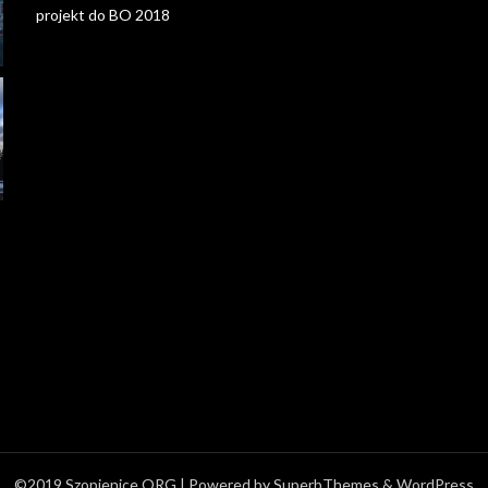
projekt do BO 2018
©2019 Szopienice.ORG
| Powered by
SuperbThemes
& WordPress