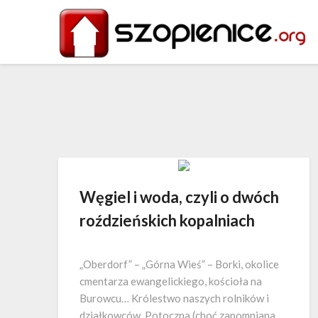
Węgiel i woda, czyli o dwóch
roździeńskich kopalniach
„Oberdorf” – „Górna Wieś” – Borki, okolice
cmentarza ewangelickiego, kościoła na
Burowcu… Królestwo naszych rolników i
działkowców. Potoczna (choć zapomniana