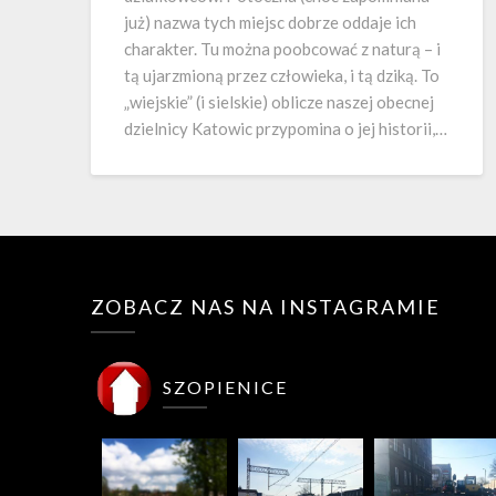
już) nazwa tych miejsc dobrze oddaje ich
charakter. Tu można poobcować z naturą – i
tą ujarzmioną przez człowieka, i tą dziką. To
„wiejskie” (i sielskie) oblicze naszej obecnej
dzielnicy Katowic przypomina o jej historii,…
ZOBACZ NAS NA INSTAGRAMIE
SZOPIENICE