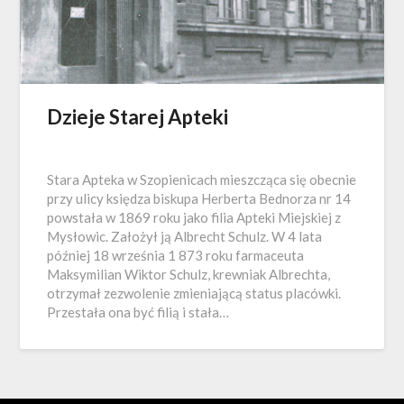
Dzieje Starej Apteki
Stara Apteka w Szopienicach mieszcząca się obecnie
przy ulicy księdza biskupa Herberta Bednorza nr 14
powstała w 1869 roku jako filia Apteki Miej­skiej z
Mysłowic. Założył ją Albrecht Schulz. W 4 lata
później 18 września 1 873 roku far­maceuta
Maksymilian Wiktor Schulz, krew­niak Albrechta,
otrzymał zezwolenie zmie­niającą status placówki.
Przestała ona być filią i stała…