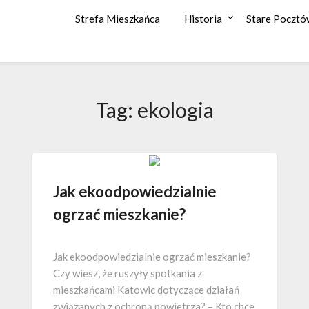
Strefa Mieszkańca
Historia
Stare Pocztó
Tag: ekologia
Jak ekoodpowiedzialnie
ogrzać mieszkanie?
Jak ekoodpowiedzialnie ogrzać mieszkanie?
Czy wiesz, że ruszyły spotkania z
mieszkańcami Katowic dotyczące działań
związanych z ochroną powietrza? – Kto chce