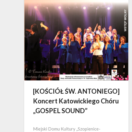
[KOŚCIÓŁ ŚW. ANTONIEGO]
Koncert Katowickiego Chóru
„GOSPEL SOUND”
Miejski Domu Kultury „Szopienice-