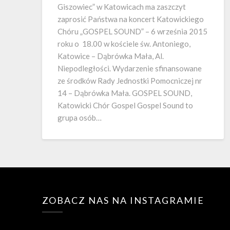
Giszowiec” w Katowicach ma zaszczyt
zaprosić Państwa na koncert Katowickiego
Chóru „GOSPEL SOUND” – 6 września 2015
roku o 18.00 w kościele św. Antoniego,
Katowice – Dąbrówka Mała, Al.
Niepodległości. Wydarzenie sfinansowane
ze środków Rady Jednostki Pomocniczej nr
14 – Dąbrówka Mała. GOSPEL SOUND,
Katowicki Chór Gospel Gospel Sound to
grupa osób…
ZOBACZ NAS NA INSTAGRAMIE