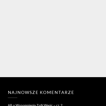
NAJNOWSZE KOMENTARZE
AB
o
Wspomnienia Zofii Wanic – cz. 2