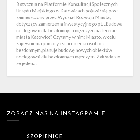
3 stycznia na Platformie Konsultacji Społecznych
Urzędu Miejskiego w Katowicach pojawił się post
zamieszczony przez Wydział Rozwoju Miasta,
dotyczący zamierzenia inwestycyjnego pt. „Budowa
noclegowni dla bezdomnych mężczyzn na terenie
miasta Katowice”. Czytamy w nim: Miasto, w celu
zapewnienia pomocy i schronienia osobom
bezdomnym, planuje budowę nowych obiektów
noclegowni dla bezdomnych mężczyzn. Zakłada się,
że jeden…
ZOBACZ NAS NA INSTAGRAMIE
SZOPIENICE