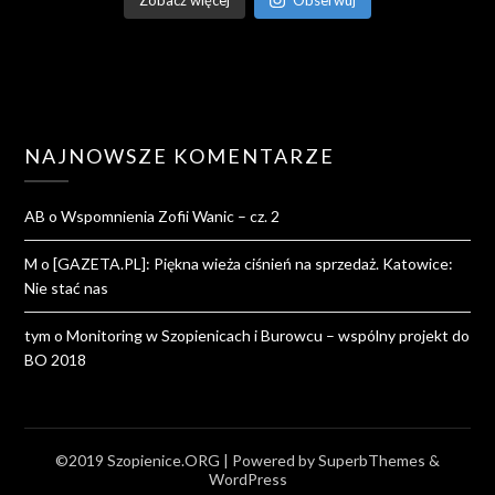
Zobacz więcej
Obserwuj
NAJNOWSZE KOMENTARZE
AB
o
Wspomnienia Zofii Wanic – cz. 2
M
o
[GAZETA.PL]: Piękna wieża ciśnień na sprzedaż. Katowice:
Nie stać nas
tym
o
Monitoring w Szopienicach i Burowcu – wspólny projekt do
BO 2018
©2019 Szopienice.ORG
| Powered by
SuperbThemes
&
WordPress