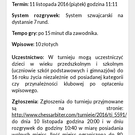
Termin:
11 listopada 2016 (piątek) godzina 11:11
System rozgrywek:
System szwajcarski na
dystansie 7 rund.
Tempo gry:
po 15 minut dla zawodnika.
Wpisowe:
10 złotych
Uczestnictwo:
W turnieju mogą uczestniczyć
dzieci w wieku przedszkolnym i szkolnym
(uczniowie szkół podstawowych i gimnazjów) do
16 roku życia niezależnie od posiadanej kategorii
czy przynależności klubowej po opłaceniu
wpisowego.
Zgłoszenia:
Zgłoszenia do turnieju przyjmowane
są na stronie:
http://www.chessarbiter.com/turnieje/2016/ti_5591/
do dnia 10 listopada godzina 20:00 i w dniu
rozgrywek do godziny 10:40 w miarę posiadania
wolnych miejsc. Ilość miejsc ograniczona do 80.