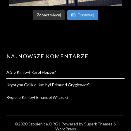
Zobacz więcej
Obserwuj
NAJNOWSZE KOMENTARZE
A.S
o
Kim był Karol Hoppe?
Krystyna Golik
o
Kim był Edmund Gryglewicz?
Rygiel
o
Kim był Emanuel Wilczok?
©2020 Szopienice.ORG
| Powered by
SuperbThemes
&
WordPress