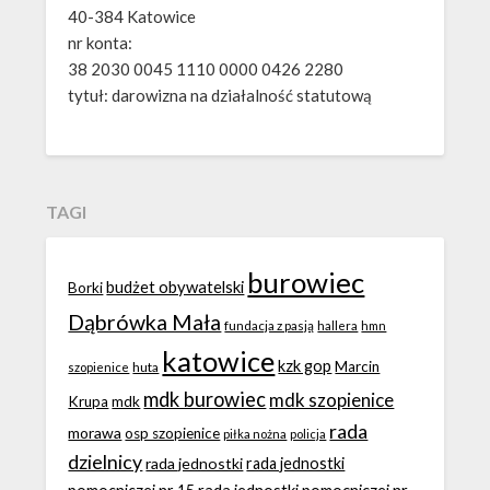
40-384 Katowice
nr konta:
38 2030 0045 1110 0000 0426 2280
tytuł: darowizna na działalność statutową
TAGI
burowiec
budżet obywatelski
Borki
Dąbrówka Mała
fundacja z pasją
hallera
hmn
katowice
kzk gop
Marcin
huta
szopienice
mdk burowiec
mdk szopienice
Krupa
mdk
rada
morawa
osp szopienice
piłka nożna
policja
dzielnicy
rada jednostki
rada jednostki
rada jednostki pomocniczej nr