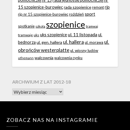
pomocniczej nr 15
15 szopienice-burowiec
rjp
rada szopienice
remont
sport
roździeń
rjp nr 15 szopienice-burowiec
szopienice
spotkanie
szkoła
tramwaj
ul. 11 listopada
uks szopienice
ul.
tramwaje
uks
ul. hallera
ul.
bednorza
ul. gen. hallera
ul. morawa
obrońców westerplatte
ul. wiosny ludów
walcownia
walcownia cynku
uthemann
ARCHWIUM Z LAT 2012-18
ZOBACZ NAS NA INSTAGRAMIE