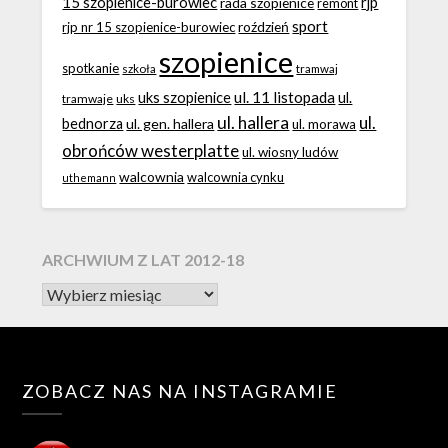
15 szopienice-burowiec
rjp
rada szopienice
remont
sport
roździeń
rjp nr 15 szopienice-burowiec
szopienice
spotkanie
szkoła
tramwaj
ul. 11 listopada
uks szopienice
ul.
tramwaje
uks
ul. hallera
ul.
bednorza
ul. gen. hallera
ul. morawa
obrońców westerplatte
ul. wiosny ludów
walcownia
walcownia cynku
uthemann
ARCHWIUM Z LAT 2012-18
ZOBACZ NAS NA INSTAGRAMIE