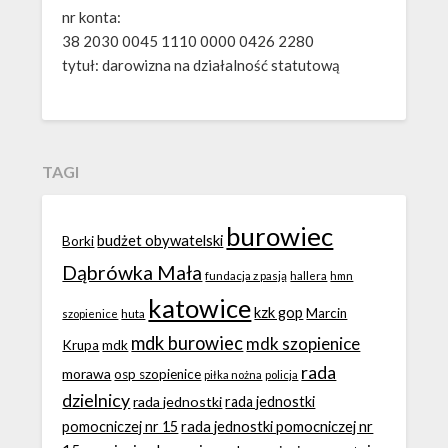
nr konta:
38 2030 0045 1110 0000 0426 2280
tytuł: darowizna na działalność statutową
TAGI
burowiec
budżet obywatelski
Borki
Dąbrówka Mała
fundacja z pasją
hallera
hmn
katowice
kzk gop
Marcin
huta
szopienice
mdk burowiec
mdk szopienice
Krupa
mdk
rada
morawa
osp szopienice
piłka nożna
policja
dzielnicy
rada jednostki
rada jednostki
rada jednostki pomocniczej nr
pomocniczej nr 15