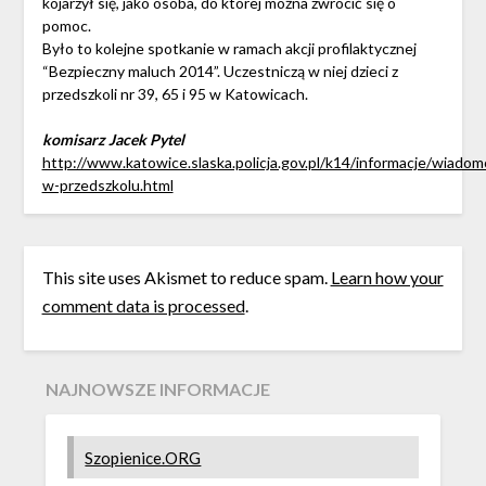
kojarzył się, jako osoba, do której można zwrócić się o
pomoc.
Było to kolejne spotkanie w ramach akcji profilaktycznej
“Bezpieczny maluch 2014”. Uczestniczą w niej dzieci z
przedszkoli nr 39, 65 i 95 w Katowicach.
komisarz Jacek Pytel
http://www.katowice.slaska.policja.gov.pl/k14/informacje/wiadom
w-przedszkolu.html
This site uses Akismet to reduce spam.
Learn how your
comment data is processed
.
NAJNOWSZE INFORMACJE
Szopienice.ORG