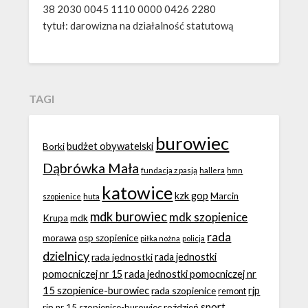
38 2030 0045 1110 0000 0426 2280
tytuł: darowizna na działalność statutową
TAGI
burowiec
budżet obywatelski
Borki
Dąbrówka Mała
fundacja z pasją
hallera
hmn
katowice
kzk gop
Marcin
huta
szopienice
mdk burowiec
mdk szopienice
Krupa
mdk
rada
morawa
osp szopienice
piłka nożna
policja
dzielnicy
rada jednostki
rada jednostki
rada jednostki pomocniczej nr
pomocniczej nr 15
15 szopienice-burowiec
rjp
rada szopienice
remont
sport
roździeń
rjp nr 15 szopienice-burowiec