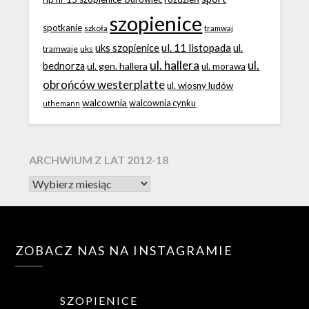
szopienice
spotkanie
szkoła
tramwaj
ul. 11 listopada
uks szopienice
ul.
tramwaje
uks
ul. hallera
ul.
bednorza
ul. gen. hallera
ul. morawa
obrońców westerplatte
ul. wiosny ludów
walcownia
walcownia cynku
uthemann
ARCHWIUM Z LAT 2012-18
ZOBACZ NAS NA INSTAGRAMIE
SZOPIENICE