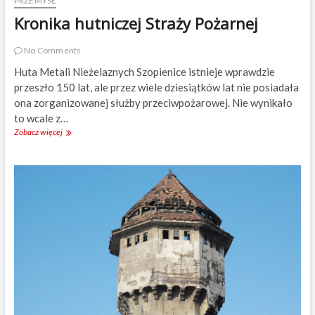
PRZEMYSŁ
h
Kronika hutniczej Straży Pożarnej
No Comments
Huta Metali Nieżelaznych Szopienice ist­nieje wprawdzie
przeszło 150 lat, ale przez wiele dziesiątków lat nie posiadała
ona zorganizowanej służby przeciwpoża­rowej. Nie wynikało
to wcale z…
Zobacz więcej
K
r
o
n
i
k
a
h
u
t
n
i
c
z
e