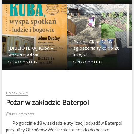
Plac na Glanc 2018 –
[BIBLIOTEKA] Kuba –
zgłoszenia tylko do 28
wyspa spotkań
lutego!
NO COMMENTS
NO COMMENTS
NA SYGNALE
Pożar w zakładzie Baterpol
No Comments
Po godzinie 18 w zakładzie utylizacji odpadów Baterpol
przy ulicy Obrońców Westerplatte doszło do bardzo