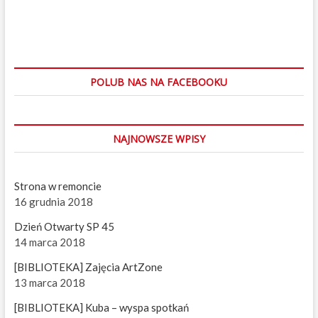
a
w
e
g
g
g
o
w
d
v
e
e
e
n
i
i
a
o
h
g
u
u
POLUB NAS NA FACEBOOKU
a
t
s
y
p
c
U
a
t
j
g
NAJNOWSZE WPISY
h
e
e
a
m
p
a
Strona w remoncie
n
16 grudnia 2018
o
n
a
w
Dzień Otwarty SP 45
14 marca 2018
p
[BIBLIOTEKA] Zajęcia ArtZone
i
13 marca 2018
s
[BIBLIOTEKA] Kuba – wyspa spotkań