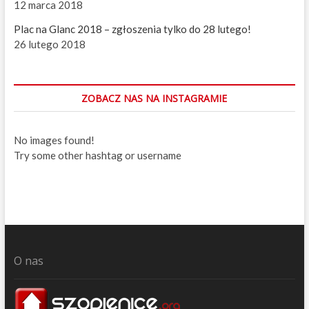
a
12 marca 2018
c
Plac na Glanc 2018 – zgłoszenia tylko do 28 lutego!
h
26 lutego 2018
ZOBACZ NAS NA INSTAGRAMIE
No images found!
Try some other hashtag or username
O nas