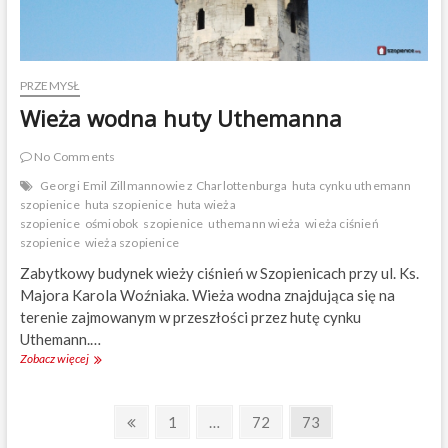
j
S
t
r
a
PRZEMYSŁ
ż
Wieża wodna huty Uthemanna
y
P
o
No Comments
ż
Georg i Emil Zillmannowie z Charlottenburga
huta cynku uthemann
a
szopienice
huta szopienice
huta wieża
r
szopienice
ośmiobok
szopienice
uthemann wieża
wieża ciśnień
n
szopienice
wieża szopienice
e
j
Zabytkowy budynek wieży ciśnień w Szopienicach przy ul. Ks.
Majora Karola Woźniaka. Wieża wodna znajdująca się na
terenie zajmowanym w przeszłości przez hutę cynku
Uthemann.…
Zobacz więcej
W
i
e
N
ż
P
P
1
…
P
72
P
73
a
r
a
a
a