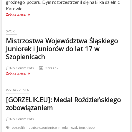
groźnego pożaru. Dym rozprzestrzenił się na kilka dzielnic
Katowic…
Zobacz więcej
P
o
ż
a
SPORT
r
Mistrzostwa Województwa Śląskiego
w
z
Juniorek i Juniorów do lat 17 w
a
Szopienicach
k
ł
a
No Comments
Obrazek
d
Zobacz więcej
M
z
i
i
s
e
t
WYDARZENIA
B
r
[GORZELIK.EU]: Medal Roździeńskiego
a
z
t
o
zobowiązaniem
e
s
r
t
No Comments
p
w
o
a
gorzelik
hutnicy szopienice
medal roździeńskiego
l
W