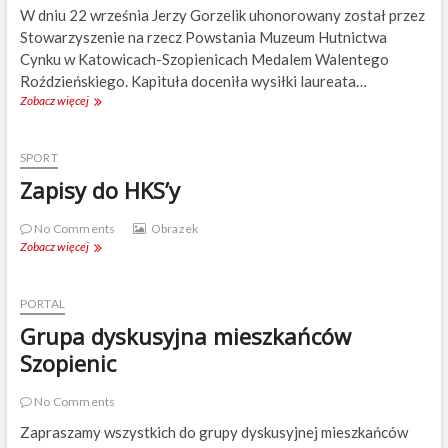
W dniu 22 września Jerzy Gorzelik uhonorowany został przez
o
j
Stowarzyszenie na rzecz Powstania Muzeum Hutnictwa
e
Cynku w Katowicach-Szopienicach Medalem Walentego
w
Roździeńskiego. Kapituła doceniła wysiłki laureata…
ó
Zobacz więcej
[
d
G
z
O
t
R
SPORT
w
Z
a
Zapisy do HKS’y
E
Ś
L
l
I
No Comments
Obrazek
ą
K
Zobacz więcej
Z
s
.
a
k
E
p
i
U
i
PORTAL
e
]
s
g
Grupa dyskusyjna mieszkańców
:
y
o
M
d
Szopienic
J
e
o
u
d
H
n
No Comments
a
K
i
l
S
Zapraszamy wszystkich do grupy dyskusyjnej mieszkańców
o
R
’