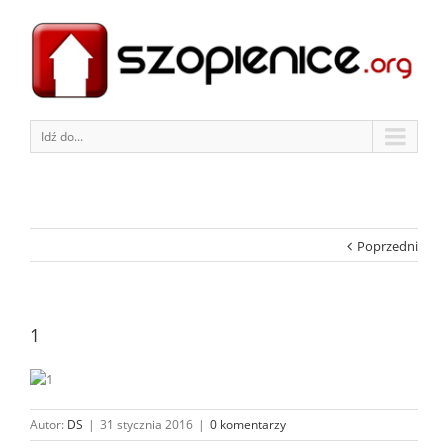
Idź do...
Poprzedni
1
Autor:
DS
|
31 stycznia 2016
|
0 komentarzy