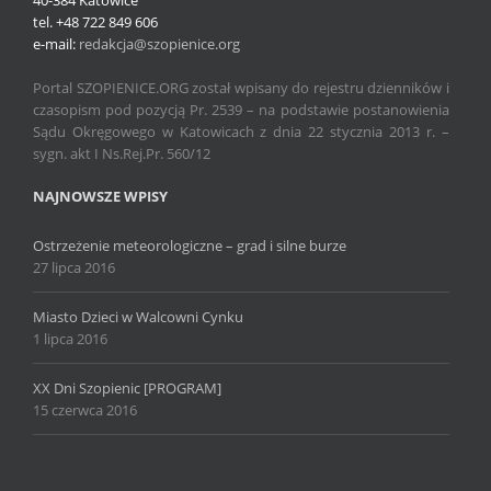
40-384 Katowice
tel. +48 722 849 606
e-mail:
redakcja@szopienice.org
Portal SZOPIENICE.ORG został wpisany do rejestru dzienników i
czasopism pod pozycją Pr. 2539 – na podstawie postanowienia
Sądu Okręgowego w Katowicach z dnia 22 stycznia 2013 r. –
sygn. akt I Ns.Rej.Pr. 560/12
NAJNOWSZE WPISY
Ostrzeżenie meteorologiczne – grad i silne burze
27 lipca 2016
Miasto Dzieci w Walcowni Cynku
1 lipca 2016
XX Dni Szopienic [PROGRAM]
15 czerwca 2016