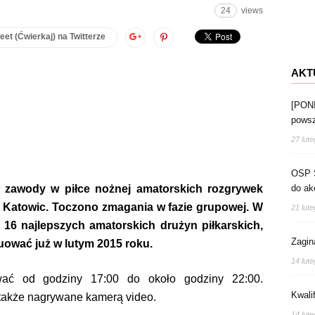
24
views
eet (Ćwierkaj) na Twitterze
AKT
[PON
powsz
27 lut
OSP S
 zawody w piłce nożnej amatorskich rozgrywek
do akc
Katowic. Toczono zmagania w fazie grupowej. W
21 lut
 16 najlepszych amatorskich drużyn piłkarskich,
Zagin
ować już w lutym 2015 roku.
14 lut
wać od godziny 17:00 do około godziny 22:00.
Kwali
 także nagrywane kamerą video.
14 lut