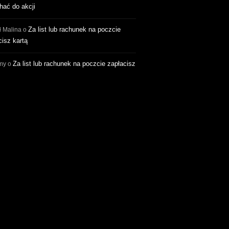
hać do akcji
Za list lub rachunek na poczcie
ł Malina
o
cisz kartą
Za list lub rachunek na poczcie zapłacisz
my
o