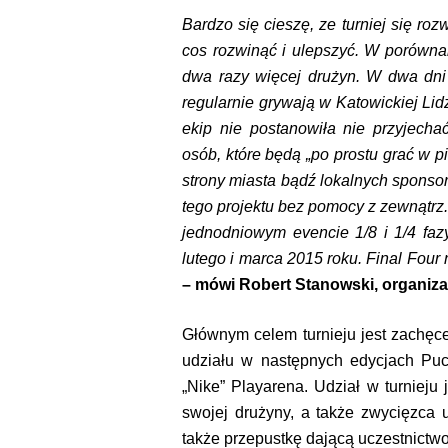
Bardzo się cieszę, ze turniej się rozw
cos rozwinąć i ulepszyć. W porównani
dwa razy więcej drużyn. W dwa dni 
regularnie grywają w Katowickiej Lid
ekip nie postanowiła nie przyjecha
osób, które będą „po prostu grać w pi
strony miasta bądź lokalnych sponso
tego projektu bez pomocy z zewnątrz
jednodniowym evencie 1/8 i 1/4 faz
lutego i marca 2015 roku. Final Fou
– mówi Robert Stanowski, organiz
Głównym celem turnieju jest zachęce
udziału w następnych edycjach Puch
„Nike” Playarena. Udział w turnieju
swojej drużyny, a także zwycięzca 
także przepustkę dającą uczestnictwo