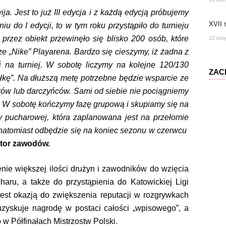
ija. Jest to już III edycja i z każdą edycją próbujemy
XVII 
u do I edycji, to w tym roku przystąpiło do turnieju
przez obiekt przewinęło się blisko 200 osób, które
12 lut
ze „Nike” Playarena. Bardzo się cieszymy, iż żadna z
ć na turniej. W sobotę liczymy na kolejne 120/130
ZAC
łkę”. N
a dłuższą metę potrzebne będzie wsparcie ze
rów lub darczyńców. Sami od siebie nie pociągniemy
. W sobotę kończymy fazę grupową i skupiamy się na
y pucharowej, która zaplanowana jest na przełomie
r natomiast odbędzie się na koniec sezonu w czerwcu
ator zawodów.
nie większej ilości drużyn i zawodników do wzięcia
aru, a także do przystąpienia do Katowickiej Ligi
 jest okazją do zwiększenia reputacji w rozgrywkach
uzyskuje nagrodę w postaci całości „wpisowego”, a
 w Półfinałach Mistrzostw Polski.