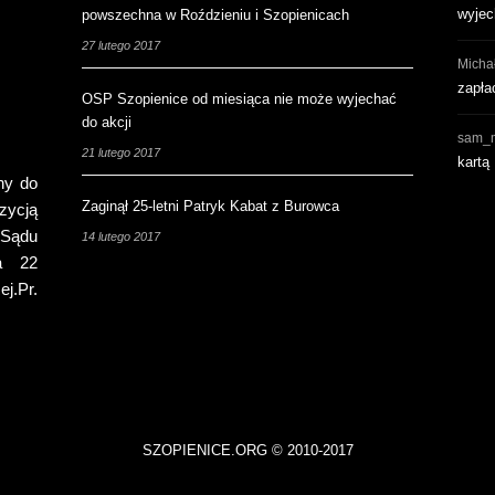
wyjec
powszechna w Roździeniu i Szopienicach
27 lutego 2017
Micha
zapła
OSP Szopienice od miesiąca nie może wyjechać
do akcji
sam_
21 lutego 2017
kartą
ny do
Zaginął 25-letni Patryk Kabat z Burowca
zycją
 Sądu
14 lutego 2017
a 22
j.Pr.
SZOPIENICE.ORG © 2010-2017