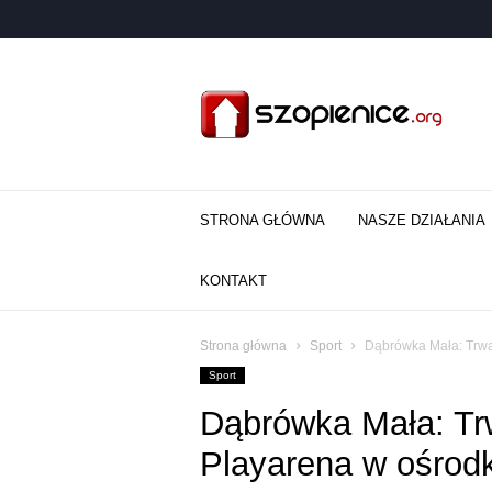
Szopienice.ORG
–
Pozytywna
strona
Katowic
STRONA GŁÓWNA
NASZE DZIAŁANIA
KONTAKT
Strona główna
Sport
Dąbrówka Mała: Trwa
Sport
Dąbrówka Mała: Tr
Playarena w ośrod