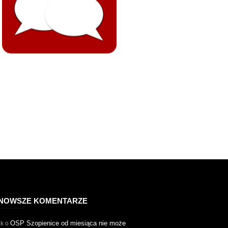
NOWSZE KOMENTARZE
OSP Szopienice od miesiąca nie może
ak
o