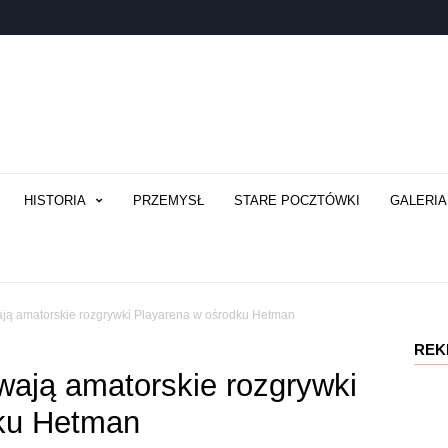
HISTORIA
PRZEMYSŁ
STARE POCZTÓWKI
GALERIA
ją amatorskie rozgrywki Playarena w ośrodku Hetman
REK
wają amatorskie rozgrywki
ku Hetman