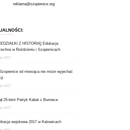
reklama@szopienice.org
UALNOŚCI:
IEDZIAŁKI Z HISTORIĄ] Edukacja
echna w Roździeniu i Szopienicach
ego 2017
zopienice od miesiąca nie może wyjechać
ji
ego 2017
ął 25-letni Patryk Kabat z Burowca
ego 2017
fikacja wojskowa 2017 w Katowicach
ego 2017