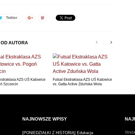
Twitter
 OD AUTORA
Ekstraklasa AZS UŚ Katowice
Futsal Ekstraklasa AZS UŚ Katowice
oń Szczecin
vs. Gatta Active Zduńska Wola
NAJNOWSZE WPISY
NAJ
Straż
[PONIEDZIAŁKI Z HISTORIĄ] Edukacja