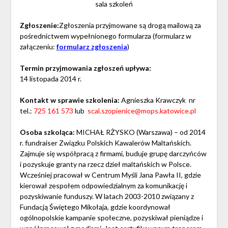
sala szkoleń
Zgłoszenie:
Zgłoszenia przyjmowane są drogą mailową za
pośrednictwem wypełnionego formularza (formularz w
załączeniu:
formularz zgłoszenia
)
Termin przyjmowania zgłoszeń upływa:
14 listopada 2014 r.
Kontakt w sprawie szkolenia:
Agnieszka Krawczyk nr
tel.:
725 161 573
lub
scal.szopienice@mops.katowice.pl
Osoba szkoląca:
MICHAŁ RŻYSKO (Warszawa) – od 2014
r. fundraiser Związku Polskich Kawalerów Maltańskich.
Zajmuje się współpracą z firmami, buduje grupę darczyńców
i pozyskuje granty na rzecz dzieł maltańskich w Polsce.
Wcześniej pracował w Centrum Myśli Jana Pawła II, gdzie
kierował zespołem odpowiedzialnym za komunikację i
pozyskiwanie funduszy. W latach 2003-2010 związany z
Fundacją Świętego Mikołaja, gdzie koordynował
ogólnopolskie kampanie społeczne, pozyskiwał pieniądze i