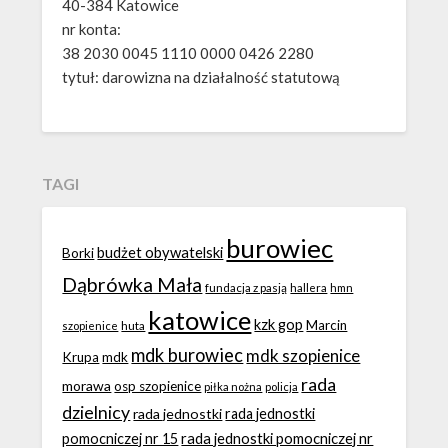
40-384 Katowice
nr konta:
38 2030 0045 1110 0000 0426 2280
tytuł: darowizna na działalność statutową
TAGI
burowiec
budżet obywatelski
Borki
Dąbrówka Mała
fundacja z pasją
hallera
hmn
katowice
kzk gop
Marcin
huta
szopienice
mdk burowiec
mdk szopienice
Krupa
mdk
rada
morawa
osp szopienice
piłka nożna
policja
dzielnicy
rada jednostki
rada jednostki
rada jednostki pomocniczej nr
pomocniczej nr 15