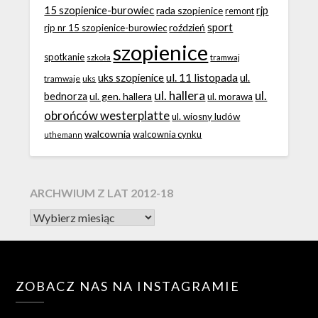
15 szopienice-burowiec
rjp
rada szopienice
remont
sport
roździeń
rjp nr 15 szopienice-burowiec
szopienice
spotkanie
szkoła
tramwaj
ul. 11 listopada
uks szopienice
ul.
tramwaje
uks
ul. hallera
ul.
bednorza
ul. gen. hallera
ul. morawa
obrońców westerplatte
ul. wiosny ludów
walcownia
walcownia cynku
uthemann
ARCHWIUM Z LAT 2012-18
ZOBACZ NAS NA INSTAGRAMIE