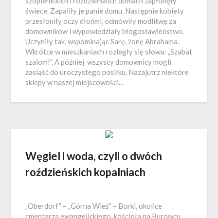
szopienickich i roździeńskich domach zapłonęły
świece. Zapaliły je panie domu. Następnie kobiety
przesłoniły oczy dłońmi, odmówiły modlitwę za
domowników i wypowiedziały błogosławieństwo.
Uczyniły tak, wspominając Sarę, żonę Abrahama.
Wkrótce w mieszkaniach rozległy się słowa: „Szabat
szalom!”. A później wszyscy domownicy mogli
zasiąść do uroczystego posiłku. Nazajutrz niektóre
sklepy w naszej miejscowości…
Węgiel i woda, czyli o dwóch
roździeńskich kopalniach
„Oberdorf” – „Górna Wieś” – Borki, okolice
cmentarza ewangelickiego, kościoła na Burowcu…