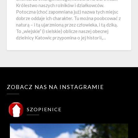
Królestwo naszych rolników i działkowców.
Potoczna (choć zapomniana już) nazwa tych miejsc
dobrze oddaje ich charakter. Tu można poobcować z
naturą – i tą ujarzmioną przez człowieka, i tą dziką.
To „wiejskie” (i sielskie) oblicze naszej obecnej
dzielnicy Katowic przypomina o jej historii,…
ZOBACZ NAS NA INSTAGRAMIE
SZOPIENICE