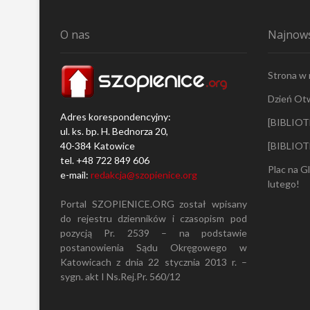
i
:
s
O nas
Najnows
y
Strona w
Dzień Ot
Adres korespondencyjny:
[BIBLIOT
ul. ks. bp. H. Bednorza 20,
40-384 Katowice
[BIBLIOT
tel. +48 722 849 606
Plac na G
e-mail:
redakcja@szopienice.org
lutego!
Portal SZOPIENICE.ORG został wpisany
do rejestru dzienników i czasopism pod
pozycją Pr. 2539 – na podstawie
postanowienia Sądu Okręgowego w
Katowicach z dnia 22 stycznia 2013 r. –
sygn. akt I Ns.Rej.Pr. 560/12