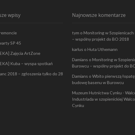
ze wpisy
Najnowsze komentarze
 remoncie
tym
o
Monitoring w Szopienicach
– wspólny projekt do BO 2018
warty SP 45
karlus
o
Huta Uthemann
EKA] Zajęcia ArtZone
Damians
o
Monitoring w Szopienic
EKA] Kuba – wyspa spotkań
Burowcu – wspólny projekt do B
lanc 2018 – zgłoszenia tylko do 28
Damians
o
Wbito pierwszą łopatę
budowę basenu w Burowcu
Muzeum Hutnictwa Cynku - Walc
Industriada w szopienickiej Walc
Cynku