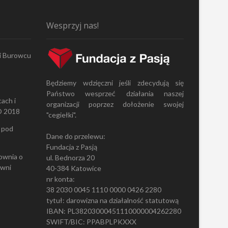
Wesprzyj nas!
 i Burowcu
Będziemy wdzięczni jeśli zdecydują się
Państwo wesprzeć działania naszej
ach i
organizacji poprzez dołożenie swojej
O 2018
"cegiełki".
 pod
Dane do przelewu:
Fundacja z Pasją
ownia
o
ul. Bednorza 20
owni
40-384 Katowice
nr konta:
38 2030 0045 1110 0000 0426 2280
tytuł: darowizna na działalność statutową
IBAN: PL38203000451110000004262280
SWIFT/BIC: PPABPLPKXXX