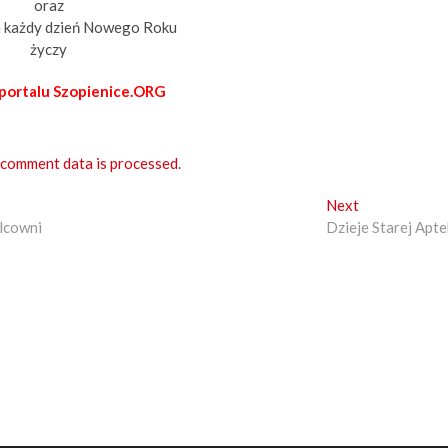
oraz
a każdy dzień Nowego Roku
życzy
portalu Szopienice.ORG
 comment data is processed
.
Next
N
lcowni
Dzieje Starej Apte
e
x
t
p
o
s
t
: