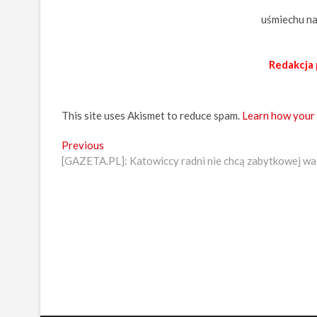
uśmiechu n
Redakcja 
This site uses Akismet to reduce spam.
Learn how your
Z
Previous
P
[GAZETA.PL]: Katowiccy radni nie chcą zabytkowej wa
r
o
e
b
v
i
a
o
c
u
s
z
p
w
o
p
s
t