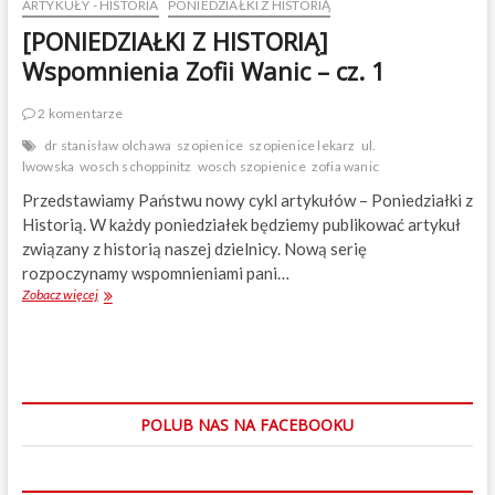
ARTYKUŁY - HISTORIA
PONIEDZIAŁKI Z HISTORIĄ
[PONIEDZIAŁKI Z HISTORIĄ]
Wspomnienia Zofii Wanic – cz. 1
2 komentarze
dr stanisław olchawa
szopienice
szopienice lekarz
ul.
lwowska
wosch schoppinitz
wosch szopienice
zofia wanic
Przedstawiamy Państwu nowy cykl artykułów – Poniedziałki z
Historią. W każdy poniedziałek będziemy publikować artykuł
związany z historią naszej dzielnicy. Nową serię
rozpoczynamy wspomnieniami pani…
Zobacz więcej
[
P
O
N
I
E
D
POLUB NAS NA FACEBOOKU
Z
I
A
Ł