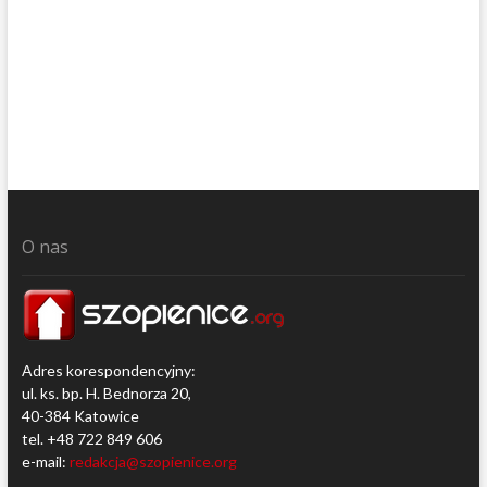
o
f
i
i
W
a
n
i
c
–
c
z
.
O nas
1
Adres korespondencyjny:
ul. ks. bp. H. Bednorza 20,
40-384 Katowice
tel. +48 722 849 606
e-mail:
redakcja@szopienice.org