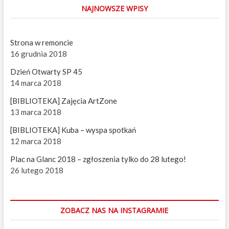
NAJNOWSZE WPISY
K
I
Z
H
Strona w remoncie
I
16 grudnia 2018
S
T
Dzień Otwarty SP 45
O
14 marca 2018
R
I
[BIBLIOTEKA] Zajęcia ArtZone
Ą
]
13 marca 2018
W
s
[BIBLIOTEKA] Kuba – wyspa spotkań
p
12 marca 2018
o
m
Plac na Glanc 2018 – zgłoszenia tylko do 28 lutego!
n
26 lutego 2018
i
e
n
i
ZOBACZ NAS NA INSTAGRAMIE
a
Z