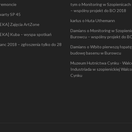
b
 remoncie
tym
o
Monitoring w Szopienicach
y
– wspólny projekt do BO 2018
w
warty SP 45
a
karlus
o
Huta Uthemann
EKA] Zajęcia ArtZone
t
e
Damians
o
Monitoring w Szopienic
EKA] Kuba – wyspa spotkań
l
Burowcu – wspólny projekt do B
s
lanc 2018 – zgłoszenia tylko do 28
k
Damians
o
Wbito pierwszą łopatę
i
budowę basenu w Burowcu
e
g
Muzeum Hutnictwa Cynku - Walc
o
Industriada w szopienickiej Walc
Cynku