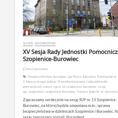
SLIDER
WYDARZENIA
XV Sesja Rady Jednostki Pomocnicz
Szopienice-Burowiec
No Comments
bezpieczeństwo
burowiec
jan flasza
katowice
komisariat nr
5
Marcin Krupa
policja
Prezydent Katowic
rada jednostki
pomocniczej
ratusz
rjp nr 15 szopienice-burowiec
sesja
rjp
szopienice
szopienice-burowiec
Tomasz Rokicki
ul. wiosny 
Zapraszamy serdecznie na sesję RJP nr 15 Szopienice-
Burowiec, na której będzie omawiana m.in.: sprawa
bezpieczeństwa w dzielnicach Szopienice i Burowiec. N
sesję zaproszeni zostali: Prezydent…