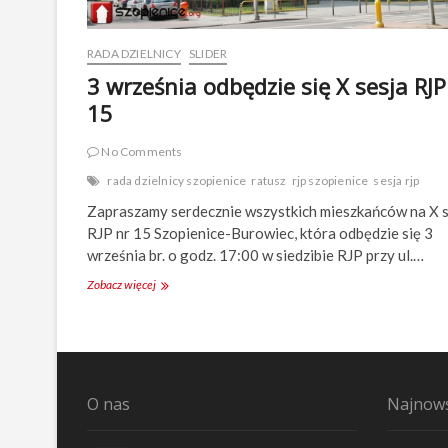
c
u
d
RADA DZIELNICY
SLIDER
ó
w
3 września odbędzie się X sesja RJP
15
No Comments
rada dzielnicy szopienice
ratusz
rjp szopienice
sesja rjp
Zapraszamy serdecznie wszystkich mieszkańców na X s
RJP nr 15 Szopienice-Burowiec, która odbędzie się 3
września br. o godz. 17:00 w siedzibie RJP przy ul.…
Zobacz więcej
3
w
r
z
e
ś
n
O nas
Najnows
i
a
o