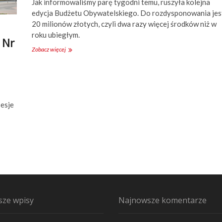
Jak informowaliśmy parę tygodni temu, ruszyła kolejna
z
o
edycja Budżetu Obywatelskiego. Do rozdysponowania jes
p
20 milionów złotych, czyli dwa razy więcej środków niż w
i
roku ubiegłym.
e
 Nr
n
Zobacz więcej
S
i
p
c
o
e
t
-
k
B
a
u
n
esje
r
i
o
e
w
w
i
s
e
.
c
B
z
u
a
d
n
ż
a
e
m
ze wpisy
Najnowsze komentarze
t
i
u
O