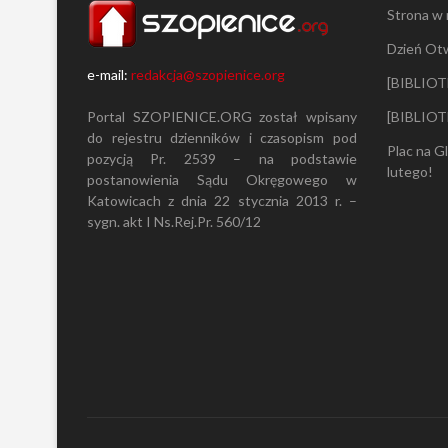
Strona w
d
b
Dzień Ot
ę
d
e-mail:
redakcja@szopienice.org
[BIBLIOT
z
i
Portal SZOPIENICE.ORG został wpisany
[BIBLIOT
e
do rejestru dzienników i czasopism pod
s
Plac na G
pozycją Pr. 2539 – na podstawie
i
lutego!
postanowienia Sądu Okręgowego w
ę
X
Katowicach z dnia 22 stycznia 2013 r. –
s
sygn. akt I Ns.Rej.Pr. 560/12
e
s
j
a
R
J
P
N
r
1
5