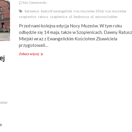
No Comments
katowice
kościół ewangelicki
noc muzeów 2016
noc muzeów
szopienice
ratusz
szopienice
ul. bednorza
ul. wiosny ludów
Przed nami kolejna edycja Nocy Muzeów. W tym roku
odbędzie się 14 maja, także w Szopienicach. Dawny Ratusz
Miejski wraz z Ewangelickim Kościołem Zbawiciela
przygotowali…
Zobacz więcej
N
ej
o
c
M
u
z
e
ó
w
2
ludów
0
1
6
w
a
S