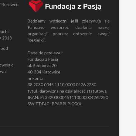
 i Burowcu
Będziemy wdzięczni jeśli zdecydują się
Państwo wesprzeć działania naszej
ach i
organizacji poprzez dołożenie swojej
O 2018
"cegiełki".
 pod
Dane do przelewu:
Fundacja z Pasją
ownia
o
ul. Bednorza 20
owni
40-384 Katowice
nr konta:
38 2030 0045 1110 0000 0426 2280
tytuł: darowizna na działalność statutową
IBAN: PL38203000451110000004262280
SWIFT/BIC: PPABPLPKXXX