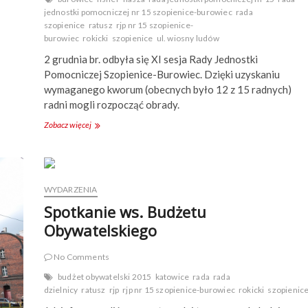
jednostki pomocniczej nr 15 szopienice-burowiec
rada
szopienice
ratusz
rjp nr 15 szopienice-
burowiec
rokicki
szopienice
ul. wiosny ludów
2 grudnia br. odbyła się XI sesja Rady Jednostki
Pomocniczej Szopienice-Burowiec. Dzięki uzyskaniu
wymaganego kworum (obecnych było 12 z 15 radnych)
radni mogli rozpocząć obrady.
Zobacz więcej
X
I
s
e
s
j
WYDARZENIA
a
Spotkanie ws. Budżetu
R
J
Obywatelskiego
P
n
No Comments
r
1
budżet obywatelski 2015
katowice
rada
rada
5
dzielnicy
ratusz
rjp
rjp nr 15 szopienice-burowiec
rokicki
szopienic
S