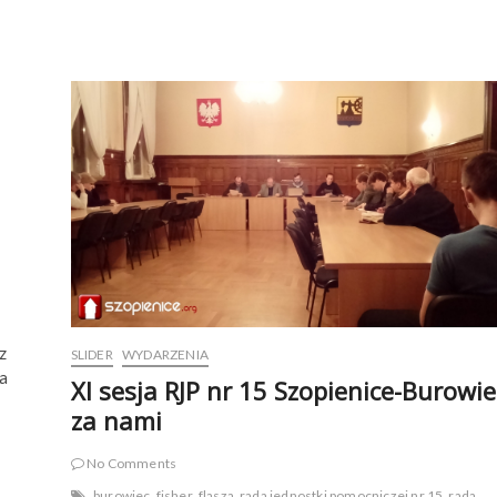
z
o
p
i
e
n
i
c
a
c
h
z
SLIDER
WYDARZENIA
a
XI sesja RJP nr 15 Szopienice-Burowie
za nami
No Comments
burowiec
fisher
flasza
rada jednostki pomocniczej nr 15
rada