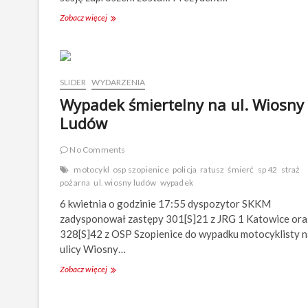
Zobacz więcej
X
V
S
e
s
j
SLIDER
WYDARZENIA
a
Wypadek śmiertelny na ul. Wiosny
R
a
Ludów
d
y
No Comments
J
e
motocykl
osp szopienice
policja
ratusz
śmierć
sp 42
straż
d
pożarna
ul. wiosny ludów
wypadek
n
6 kwietnia o godzinie 17:55 dyspozytor SKKM
o
s
zadysponował zastępy 301[S]21 z JRG 1 Katowice ora
t
328[S]42 z OSP Szopienice do wypadku motocyklisty n
k
ulicy Wiosny…
i
P
Zobacz więcej
W
o
y
m
p
o
a