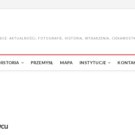
CE: AKTUALNOŚCI, FOTOGRAFIE, HISTORIA, WYDARZENIA, CIEKAWOSTKI
HISTORIA
PRZEMYSŁ
MAPA
INSTYTUCJE
KONTA
wcu