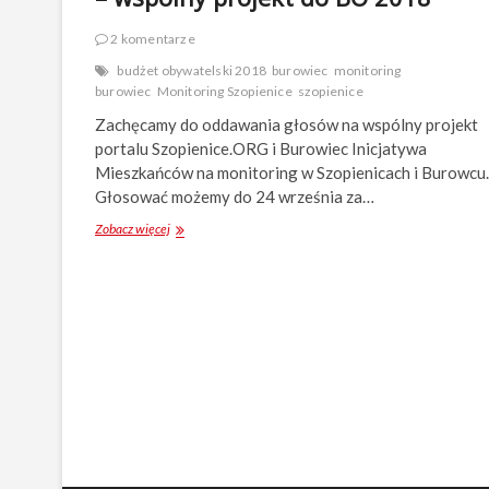
2 komentarze
budżet obywatelski 2018
burowiec
monitoring
burowiec
Monitoring Szopienice
szopienice
Zachęcamy do oddawania głosów na wspólny projekt
portalu Szopienice.ORG i Burowiec Inicjatywa
Mieszkańców na monitoring w Szopienicach i Burowcu.
Głosować możemy do 24 września za…
Zobacz więcej
M
o
n
i
t
o
r
i
n
g
w
S
z
o