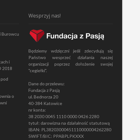
Wesprzyj nas!
 i Burowcu
Będziemy wdzięczni jeśli zdecydują się
Państwo wesprzeć działania naszej
ach i
organizacji poprzez dołożenie swojej
O 2018
"cegiełki".
 pod
Dane do przelewu:
Fundacja z Pasją
ownia
o
ul. Bednorza 20
owni
40-384 Katowice
nr konta:
38 2030 0045 1110 0000 0426 2280
tytuł: darowizna na działalność statutową
IBAN: PL38203000451110000004262280
SWIFT/BIC: PPABPLPKXXX