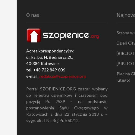
p
i
O nas
Najnows
e
n
i
c
Strona w
a
c
Dzień Ot
h
Adres korespondencyjny:
[BIBLIOT
i
ul. ks. bp. H. Bednorza 20,
B
40-384 Katowice
[BIBLIOT
u
r
tel. +48 722 849 606
Plac na G
o
e-mail:
redakcja@szopienice.org
lutego!
w
c
Portal SZOPIENICE.ORG został wpisany
u
do rejestru dzienników i czasopism pod
–
pozycją Pr. 2539 – na podstawie
w
s
postanowienia Sądu Okręgowego w
p
Katowicach z dnia 22 stycznia 2013 r. –
ó
sygn. akt I Ns.Rej.Pr. 560/12
l
n
y