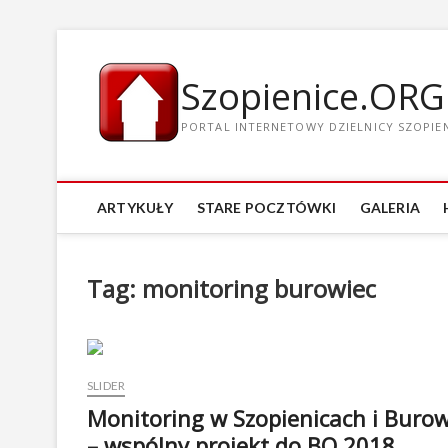
Szopienice.ORG
PORTAL INTERNETOWY DZIELNICY SZOPIENI
ARTYKUŁY
STARE POCZTÓWKI
GALERIA
Tag: monitoring burowiec
SLIDER
Monitoring w Szopienicach i Buro
– wspólny projekt do BO 2018