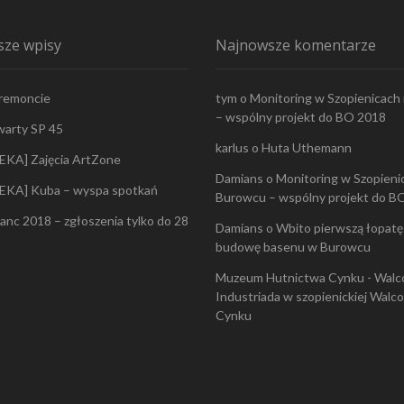
ze wpisy
Najnowsze komentarze
 remoncie
tym
o
Monitoring w Szopienicach
– wspólny projekt do BO 2018
warty SP 45
karlus
o
Huta Uthemann
EKA] Zajęcia ArtZone
Damians
o
Monitoring w Szopienic
EKA] Kuba – wyspa spotkań
Burowcu – wspólny projekt do B
lanc 2018 – zgłoszenia tylko do 28
Damians
o
Wbito pierwszą łopatę
budowę basenu w Burowcu
Muzeum Hutnictwa Cynku - Walc
Industriada w szopienickiej Walc
Cynku